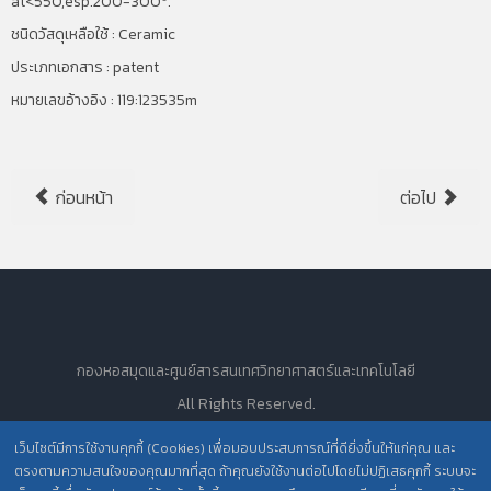
at<550,esp.200-300º.
ชนิดวัสดุเหลือใช้ : Ceramic
ประเภทเอกสาร : patent
หมายเลขอ้างอิง : 119:123535m
ก่อนหน้า
ต่อไป
กองหอสมุดและศูนย์สารสนเทศวิทยาศาสตร์และเทคโนโลยี
All Rights Reserved.
เว็บไซต์มีการใช้งานคุกกี้ (Cookies) เพื่อมอบประสบการณ์ที่ดียิ่งขึ้นให้แก่คุณ และ
ตรงตามความสนใจของคุณมากที่สุด ถ้าคุณยังใช้งานต่อไปโดยไม่ปฏิเสธคุกกี้ ระบบจะ
นโยบายการคุ้มครองข้อมูลส่วนบุคคล วศ. /