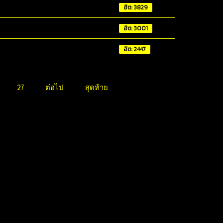
ฮิต: 3829
ฮิต: 3001
ฮิต: 2447
27
ต่อไป
สุดท้าย