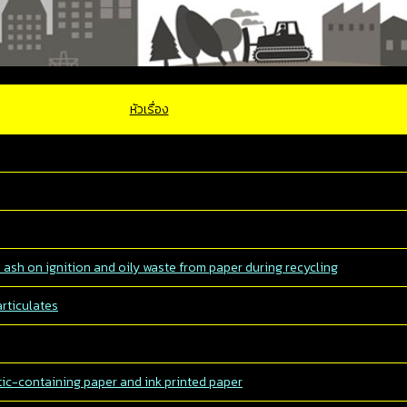
หัวเรื่อง
ash on ignition and oily waste from paper during recycling
rticulates
tic-containing paper and ink printed paper