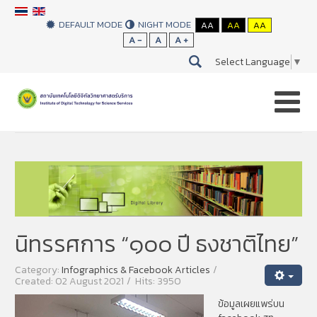
DEFAULT MODE
NIGHT MODE
AA
AA
AA
A -
A
A +
Select Language
▼
You are here:
Home
Info. & Facebook Articles
นิทรรศการ “๑๐๐ ปี ธงชาติไทย”
Category:
Infographics & Facebook Articles
Created: 02 August 2021
Hits: 3950
ข้อมูลเผยแพร่บน