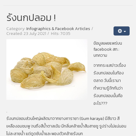
รังนกปลอม !
Category:
Infographics & Facebook Articles
Created: 23 July 2021
Hits: 7035
ข้อมูลเผยแพร่บน
facebook สท.:
บทความ
จากกระแสข่าวเรื่อง
รังนกปลอมในท้อง
ตลาด วันนี้เรามา
ทำความรู้จักกันว่า
รังนกปลอมนั้นคือ
อะไร???
.
รังนกปลอมส่วนใหญ่ผลิตมาจากยางคารายา (Gum karaya) มีสีขาว สี
เหลืองอมชมพู จนถึงสีน้ำตาลเข้ม มีกลิ่นคล้ายน้ำส้มสายชู รูปร่างไม่แน่นอน
ไม่ละลายน้ำ แต่ดูดซับน้ำและพองตัวคล้ายรังนก