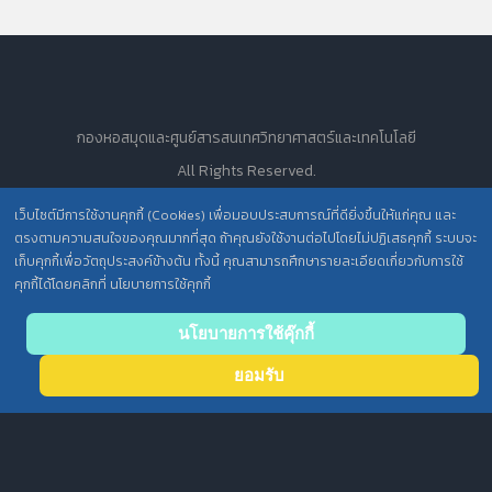
กองหอสมุดและศูนย์สารสนเทศวิทยาศาสตร์และเทคโนโลยี
All Rights Reserved.
เว็บไซต์มีการใช้งานคุกกี้ (Cookies) เพื่อมอบประสบการณ์ที่ดียิ่งขึ้นให้แก่คุณ และ
ตรงตามความสนใจของคุณมากที่สุด ถ้าคุณยังใช้งานต่อไปโดยไม่ปฏิเสธคุกกี้ ระบบจะ
นโยบายการคุ้มครองข้อมูลส่วนบุคคล วศ. /
เก็บคุกกี้เพื่อวัตถุประสงค์ข้างต้น ทั้งนี้ คุณสามารถศึกษารายละเอียดเกี่ยวกับการใช้
ประกาศความเป็นส่วนตัว (Privacy Notice) สำหรับการบริการสารสนเทศ
คุกกี้ได้โดยคลิกที่ นโยบายการใช้คุกกี้
Back
นโยบายการใช้คุ๊กกี้
to top
ยอมรับ