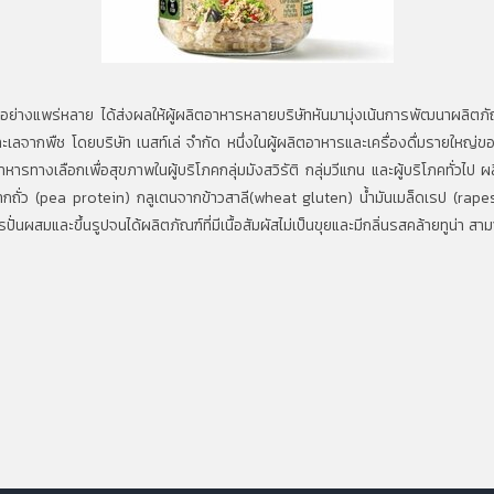
หลาย ได้ส่งผลให้ผู้ผลิตอาหารหลายบริษัทหันมามุ่งเน้นการพัฒนาผลิตภัณฑ์เพื
ะเลจากพืช โดยบริษัท เนสท์เล่ จํากัด หนึ่งในผู้ผลิตอาหารและเครื่องดื่มรายใหญ่
อาหารทางเลือกเพื่อสุขภาพในผู้บริโภคกลุ่มมังสวิรัติ กลุ่มวีแกน และผู้บริโภคทั่วไป
นจากถั่ว (pea protein) กลูเตนจากข้าวสาลี(wheat gluten) น้ํามันเมล็ดเรป (rap
นผสมและขึ้นรูปจนได้ผลิตภัณฑ์ที่มีเนื้อสัมผัสไม่เป็นขุยและมีกลิ่นรสคล้ายทูน่า สาม