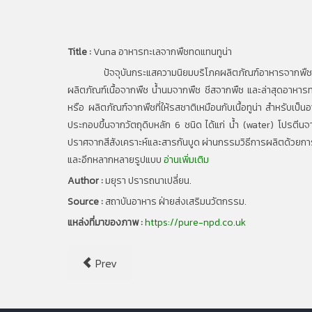
Title :
Vuna อาหารทะเลจากพืชทดแทนทูน่า
ปัจจุบันกระแสความนิยมบริโภคผลิตภัณฑ์อาหารจากพืชอย่างแพร่
ผลิตภัณฑ์เนื้อจากพืช น้ํานมจากพืช ชีสจากพืช และล่าสุดอาหารท
หรือ ผลิตภัณฑ์จากพืชที่ให้รสชาติเหมือนกับเนื้อทูน่า สําหรับเป็น
ประกอบขึ้นจากวัตถุดิบหลัก 6 ชนิด ได้แก่ น้ํา (water) โปรตี
ปราศจากสีสังเคราะห์และสารกันบูด ผ่านกรรมวิธีการผลิตด้วยการปั่
และอีกหลากหลายรูปแบบ
อ่านเพิ่มเติม
Author :
มยุรา ปรารถนาเปลี่ยน.
Source :
สถาบันอาหาร ฝ่ายส่งเสริมนวัตกรรม.
แหล่งที่มาของภาพ :
https://pure-npd.co.uk
Prev