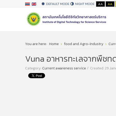
DEFAULT MODE
NIGHT MODE
AA
AA
You are here:
Home
food and Agro-Industry
Curr
Vuna อาหารทะเลจากพืชทด
Category:
Current awareness service
Created: 29 Jan