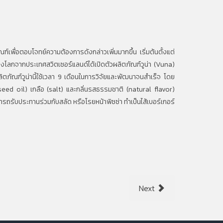
่อตอบโจทย์ความต้องการดังกล่าวเพิ่มมากขึ้น เริ่มต้นตั้งแต่
ของโลกจากประเทศสวิตเซอร์แลนด์ได้เปิดตัวผลิตภัณฑ์วูน่า (Vuna)
 ผลิตภัณฑ์วูน่านี้ใช้เวลา 9 เดือนในการวิจัยและพัฒนาจนสําเร็จ โดย
eseed oil) เกลือ (salt) และกลิ่นรสธรรมชาติ (natural flavor)
ารถรับประทานร่วมกับสลัด หรือโรยหน้าพิซซ่า ทําเป็นไส้เบอร์เกอร์
Next