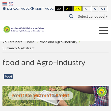
DEFAULT MODE
NIGHT MODE
AA
AA
AA
A -
A
A +
Select Language
▼
You are here:
Home
food and Agro-Industry
Summary & Abstract
food and Agro-Industry
Food