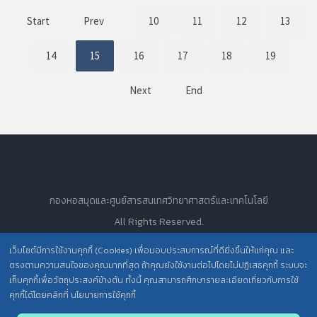
Start
Prev
10
11
12
13
14
15
16
17
18
19
Next
End
กองหอสมุดและศูนย์สารสนเทศวิทยาศาสตร์และเทคโนโลยี
All Rights Reserved.
เว็บไซต์มีการใช้งานคุกกี้ (Cookies) เพื่อมอบประสบการณ์ที่ดียิ่งขึ้นให้แก่คุณ และ
ตรงตามความสนใจของคุณมากที่สุด ถ้าคุณยังใช้งานต่อไปโดยไม่ปฏิเสธคุกกี้ ระบบจะ
นโยบายการคุ้มครองข้อมูลส่วนบุคคล วศ. /
เก็บคุกกี้เพื่อวัตถุประสงค์ข้างต้น ทั้งนี้ คุณสามารถศึกษารายละเอียดเกี่ยวกับการใช้
ประกาศความเป็นส่วนตัว (Privacy Notice) สำหรับการบริการสารสนเทศ
คุกกี้ได้โดยคลิกที่ นโยบายการใช้คุกกี้