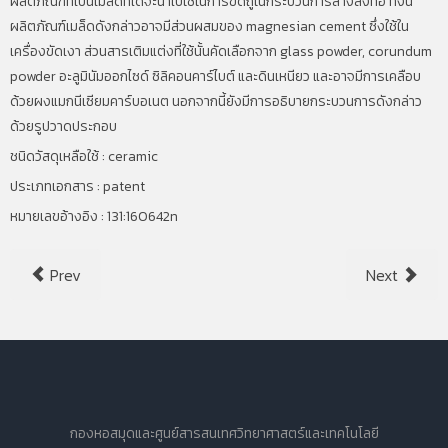
ผลิตภัณฑ์ที่เป็นเมล็ดที่ได้จะนำไปใช้ในการขัดถูในกระบวนการล้างสิ่งทอ ทั้งนี้
ผลิตภัณฑ์เมล็ดดังกล่าวอาจมีส่วนผสมของ magnesian cement
ซึ่งใช้ใน
เครื่องขัดเงา ส่วนสารเติมแต่งที่ใช้นั้นคัดเลือกจาก
glass powder, corundum
powder
อะลูมินัมออกไซด์ ซิลิคอนคาร์ไบต์ และดินเหนียว และอาจมีการเคลือบ
ด้วยผงแมกนีเซียมคาร์บอเนต นอกจากนี้ยังมีการอธิบายกระบวนการดังกล่าว
ด้วยรูปวาดประกอบ
ชนิดวัสดุเหลือใช้ : ceramic
ประเภทเอกสาร : patent
หมายเลขอ้างอิง : 131:160642n
Prev
Next
กองหอสมุดและศูนย์สารสนเทศวิทยาศาสตร์และเทคโนโลยี