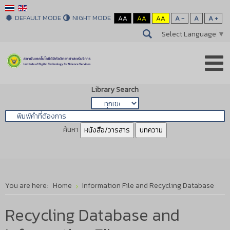
DEFAULT MODE
NIGHT MODE
AA
AA
AA
A -
A
A +
Select Language
▼
Library Search
ค้นหา
หนังสือ/วารสาร
บทความ
You are here:
Home
Information File and Recycling Database
Recycling Database and