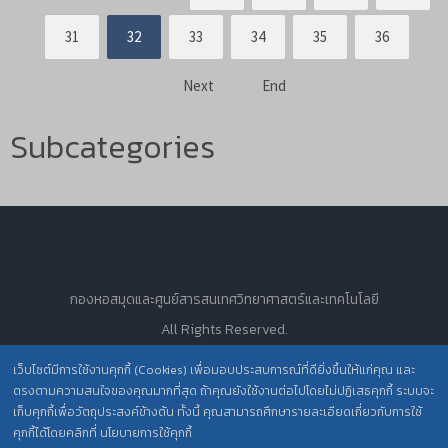
31
32
33
34
35
36
Next
End
Subcategories
กองหอสมุดและศูนย์สารสนเทศวิทยาศาสตร์และเทคโนโลยี
All Rights Reserved.
เว็บไซต์มีการใช้งานคุกกี้ (Cookies) เพื่อมอบประสบการณ์ที่ดียิ่งขึ้นให้แก่คุณ และ
ตรงตามความสนใจของคุณมากที่สุด ถ้าคุณยังใช้งานต่อไปโดยไม่ปฏิเสธคุกกี้ ระบบจะ
นโยบายการคุ้มครองข้อมูลส่วนบุคคล วศ. /
เก็บคุกกี้เพื่อวัตถุประสงค์ข้างต้น ทั้งนี้ คุณสามารถศึกษารายละเอียดเกี่ยวกับการใช้
ประกาศความเป็นส่วนตัว (Privacy Notice) สำหรับการบริการสารสนเทศ
คุกกี้ได้โดยคลิกที่ นโยบายการใช้คุกกี้