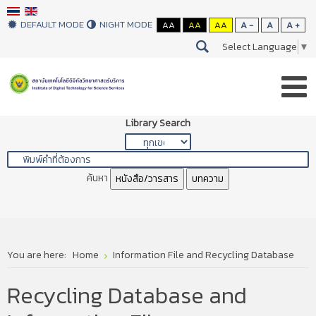
DEFAULT MODE
NIGHT MODE
AA
AA
AA
A -
A
A +
Select Language
▼
Library Search
ค้นหา
หนังสือ/วารสาร
บทความ
You are here:
Home
Information File and Recycling Database
Recycling Database and