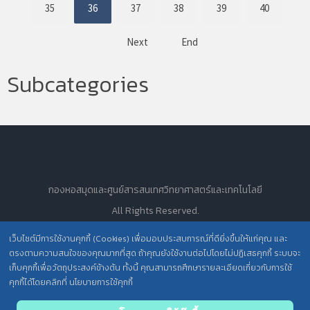
35
36
37
38
39
40
Next
End
Subcategories
กองหอสมุดและศูนย์สารสนเทศวิทยาศาสตร์และเทคโนโลยี
All Rights Reserved.
เว็บไซต์มีการใช้งานคุกกี้ (Cookies) เพื่อมอบประสบการณ์ที่ดียิ่งขึ้นให้แก่คุณ และ
ตรงตามความสนใจของคุณมากที่สุด ถ้าคุณยังใช้งานต่อไปโดยไม่ปฏิเสธคุกกี้ ระบบจะ
นโยบายการคุ้มครองข้อมูลส่วนบุคคล วศ. /
เก็บคุกกี้เพื่อวัตถุประสงค์ข้างต้น ทั้งนี้ คุณสามารถศึกษารายละเอียดเกี่ยวกับการใช้
ประกาศความเป็นส่วนตัว (Privacy Notice) สำหรับการบริการสารสนเทศ
คุกกี้ได้โดยคลิกที่ นโยบายการใช้คุกกี้