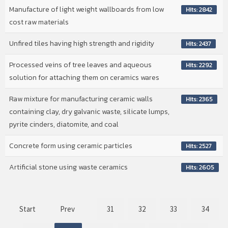
Manufacture of light weight wallboards from low
Hits: 2842
cost raw materials
Unfired tiles having high strength and rigidity
Hits: 2437
Processed veins of tree leaves and aqueous
Hits: 2292
solution for attaching them on ceramics wares
Raw mixture for manufacturing ceramic walls
Hits: 2365
containing clay, dry galvanic waste, silicate lumps,
pyrite cinders, diatomite, and coal
Concrete form using ceramic particles
Hits: 2527
Artificial stone using waste ceramics
Hits: 2605
Start
Prev
31
32
33
34