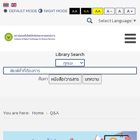
DEFAULT MODE
NIGHT MODE
AA
AA
AA
A -
A
A +
Select Language
▼
Library Search
ค้นหา
หนังสือ/วารสาร
บทความ
You are here:
Home
Q&A