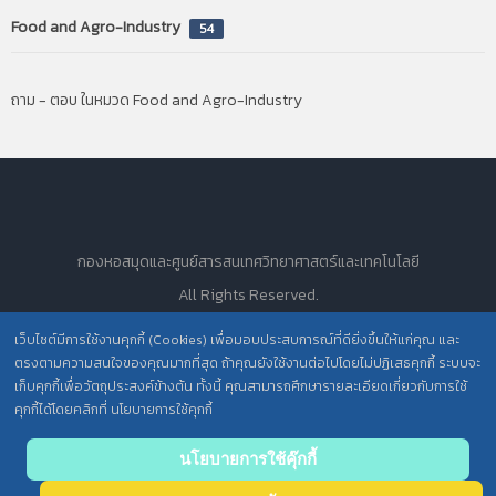
Food and Agro-Industry
54
ถาม - ตอบ ในหมวด Food and Agro-Industry
กองหอสมุดและศูนย์สารสนเทศวิทยาศาสตร์และเทคโนโลยี
All Rights Reserved.
เว็บไซต์มีการใช้งานคุกกี้ (Cookies) เพื่อมอบประสบการณ์ที่ดียิ่งขึ้นให้แก่คุณ และ
ตรงตามความสนใจของคุณมากที่สุด ถ้าคุณยังใช้งานต่อไปโดยไม่ปฏิเสธคุกกี้ ระบบจะ
นโยบายการคุ้มครองข้อมูลส่วนบุคคล วศ. /
เก็บคุกกี้เพื่อวัตถุประสงค์ข้างต้น ทั้งนี้ คุณสามารถศึกษารายละเอียดเกี่ยวกับการใช้
ประกาศความเป็นส่วนตัว (Privacy Notice) สำหรับการบริการสารสนเทศ
คุกกี้ได้โดยคลิกที่ นโยบายการใช้คุกกี้
Back
นโยบายการใช้คุ๊กกี้
to top