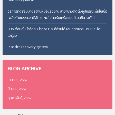
ต่อการรับรู้กลิ่นรส
วิธีการทดสอบมาตรฐานฝีมือแรงงาน สาขาช่างติดตั้งอุปกรณ์เพื่อใช้เชื้อ
เพลิงก๊าซธรรมชาติอัด (CNG) สำหรับเครื่องยนต์เบนซิน ระดับ 1
หมอเตือนดื่มน้ำอัดลมน้ำตาล 0% ก็อ้วนได้ เสี่ยงติดหวาน กินเยอะโดย
ไม่รู้ตัว
Plastics recovery system
BLOG
ARCHIVE
เมษายน, 2557
มีนาคม, 2557
กุมภาพันธ์, 2557