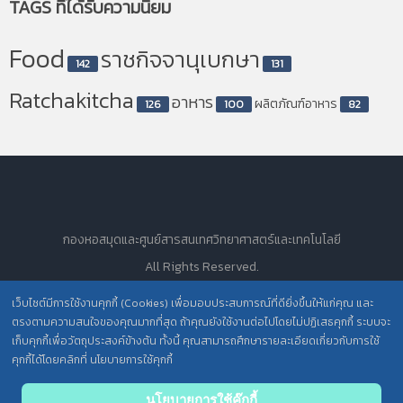
TAGS
ที่ได้รับความนิยม
Food
ราชกิจจานุเบกษา
142
131
Ratchakitcha
อาหาร
ผลิตภัณฑ์อาหาร
126
100
82
กองหอสมุดและศูนย์สารสนเทศวิทยาศาสตร์และเทคโนโลยี
All Rights Reserved.
เว็บไซต์มีการใช้งานคุกกี้ (Cookies) เพื่อมอบประสบการณ์ที่ดียิ่งขึ้นให้แก่คุณ และ
ตรงตามความสนใจของคุณมากที่สุด ถ้าคุณยังใช้งานต่อไปโดยไม่ปฏิเสธคุกกี้ ระบบจะ
นโยบายการคุ้มครองข้อมูลส่วนบุคคล วศ. /
เก็บคุกกี้เพื่อวัตถุประสงค์ข้างต้น ทั้งนี้ คุณสามารถศึกษารายละเอียดเกี่ยวกับการใช้
คุกกี้ได้โดยคลิกที่ นโยบายการใช้คุกกี้
ประกาศความเป็นส่วนตัว (Privacy Notice) สำหรับการบริการสารสนเทศ
Back
นโยบายการใช้คุ๊กกี้