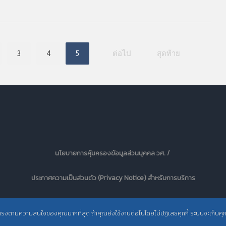
3
4
5
ต่อไป
สุดท้าย
นโยบายการคุ้มครองข้อมูลส่วนบุคคล วศ. /
ประกาศความเป็นส่วนตัว (Privacy Notice) สำหรับการบริการ
สารสนเทศ
ะตรงตามความสนใจของคุณมากที่สุด ถ้าคุณยังใช้งานต่อไปโดยไม่ปฏิเสธคุกกี้ ระบบจะเก็บคุกกี้เ