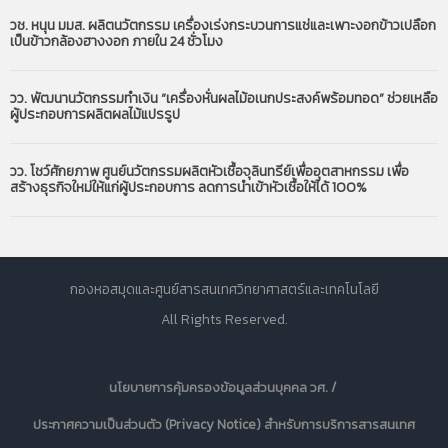
วช. หนุน มมส. ผลิตนวัตกรรม เครื่องเร่งกระบวนการแช่และเพาะงอกข้าวเปลือก
เป็นข้าวกล้องฮางงอก ภายใน 24 ชั่วโมง
วว. พัฒนานวัตกรรมทำเงิน “เครื่องหั่นผลไม้อเนกประสงค์พร้อมทอด” ช่วยเหลือ
ผู้ประกอบการผลิตผลไม้แปรรูป
วว. โชว์ศักยภาพ ศูนย์นวัตกรรมผลิตหัวเชื้อจุลินทรีย์เพื่ออุตสาหกรรม เพื่อ
สร้างธุรกิจใหม่ให้แก่ผู้ประกอบการ ลดการนำเข้าหัวเชื้อให้ได้ 100%
กองหอสมุดและศูนย์สารสนเทศวิทยาศาสตร์และเทคโนโลยี
All Rights Reserved.
นโยบายการคุ้มครองข้อมูลส่วนบุคคล วศ. /
ประกาศความเป็นส่วนตัว (Privacy Notice) สำหรับการบริการสารสนเทศ