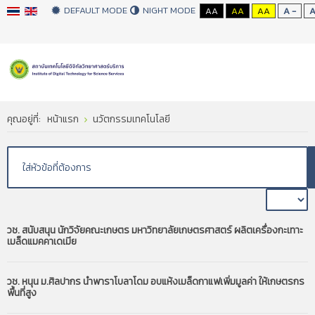
DEFAULT MODE
NIGHT MODE
AA
AA
AA
A -
คุณอยู่ที่:
หน้าแรก
นวัตกรรมเทคโนโลยี
วช. สนับสนุน นักวิจัยคณะเกษตร มหาวิทยาลัยเกษตรศาสตร์ ผลิตเครื่องกะเทาะ
เมล็ดแมคคาเดเมีย
วช. หนุน ม.ศิลปากร นำพาราโบลาโดม อบแห้งเมล็ดกาแฟเพิ่มมูลค่า ให้เกษตรกร
พื้นที่สูง