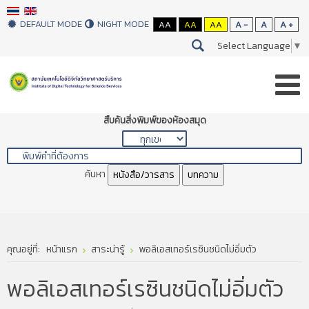
DEFAULT MODE
NIGHT MODE
AA
AA
AA
A -
A
A +
Select Language
▼
สืบค้นสิ่งพิมพ์ของห้องสมุด
ค้นหา
หนังสือ/วารสาร
บทความ
คุณอยู่ที่:
หน้าแรก
สาระน่ารู้
พอลิเอสเทอร์เรซินชนิดไม่อิ่มตัว
พอลิเอสเทอร์เรซินชนิดไม่อิ่มตัว