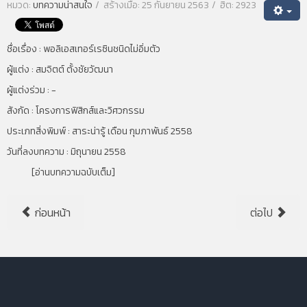
หมวด:
บทความน่าสนใจ
สร้างเมื่อ: 25 กันยายน 2563
ฮิต: 2923
ชื่อเรื่อง :
พอลิเอสเทอร์เรซินชนิดไม่อิ่มตัว
ผู้แต่ง :
สมจิตต์ ตั้งชัยวัฒนา
ผู้แต่งร่วม : -
สังกัด :
โครงการฟิสิกส์และวิศวกรรม
ประเภทสิ่งพิมพ์ :
สาระน่ารู้ เดือน กุมภาพันธ์ 2558
วันที่ลงบทความ :
มิถุนายน 2558
[
อ่านบทความฉบับเต็ม
]
ก่อนหน้า
ต่อไป