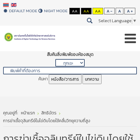
DEFAULT MODE
NIGHT MODE
AA
AA
AA
A -
A
A +
Select Language
▼
สืบค้นสิ่งพิมพ์ของห้องสมุด
ค้นหา
หนังสือ/วารสาร
บทความ
คุณอยู่ที่:
หน้าแรก
สิทธิบัตร
การฆ่าเชื้อจุลินทรีย์ในไข่ดิบโดยใช้คลื่นวิทยุความถี่สูง
การฆ่าเชื้อจุลินทรีย์ในไข่ดิบโดยใช้