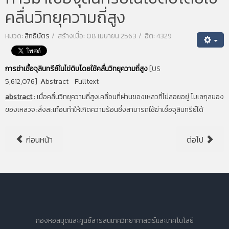
คลื่นวิทยุความถี่สูง
หมวด:
สิทธิบัตร
สร้างเมื่อ: 08 เมษายน 2563
ฮิต: 4329
การฆ่าเชื้อจุลินทรีย์ในไข่ดิบโดยใช้คลื่นวิทยุความถี่สูง
[US
5,612,076]
A
bstract
F
ulltext
abstract
:
เมื่อคลื่นวิทยุความถี่สูงเคลื่อนที่ผ่านของเหลวที่ไข่ลอยอยู่ โมเลกุลของ
ของเหลวจะสั่งสะเทือนทําให้เกิดความร้อนซึ่งสามารถใช้ฆ่าเชื้อจุลินทรีย์ได้
ก่อนหน้า
ต่อไป
กองหอสมุดและศูนย์สารสนเทศวิทยาศาสตร์และเทคโนโลยี