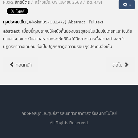
หมวด:
สิทธิบัตร
สร้างเมื่อ: 09 เมษายน 2563
ฮิต: 4791
ถุงประคบเย็น
[JPkokai99-032,472]
A
bstract
F
ulltext
abstract
:
เมื่อขยี้ถุงประคบให้ผนังกั้นช่องบรรจุแอมโมเนียมไนเตรทและโซเดีย
มไบคาร์บอเนต กับสายละลายกรดซัคซินิค ให้ฉีกขาด สารทั้งสามอย่างจะทำ
ปฏิกิริยาทางเคมีกัน ซึ่งเป็นปฏิกิริยาดูดความร้อน ถุงประคบจึงเย็น
ก่อนหน้า
ต่อไป
กองหอสมุดและศูนย์สารสนเทศวิทยาศาสตร์และเทคโนโลยี
All Rights Reserved.