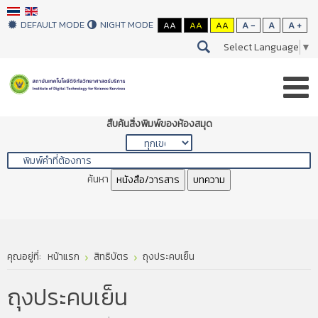
DEFAULT MODE
NIGHT MODE
AA
AA
AA
A -
A
A +
Select Language
▼
สืบค้นสิ่งพิมพ์ของห้องสมุด
ค้นหา
หนังสือ/วารสาร
บทความ
คุณอยู่ที่:
หน้าแรก
สิทธิบัตร
ถุงประคบเย็น
ถุงประคบเย็น