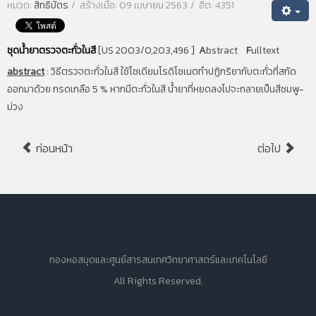
หมวด:
สิทธิบัตร
สร้างเมื่อ: 09 เมษายน 2563
ฮิต: 4351
ชุดน้ำยาตรวจตะกั่วในสี
[US 2003/0,203,496 ]
A
bstract
F
ulltext
abstract
:
วิธีตรวจตะกั่วในสี ใช้โซเดียมโรดิโซเนตทำปฏิกริยากับตะกั่วที่สกัด
ออกมาด้วย กรดเกลือ 5 % หากมีตะกั่วในสี น้ำยาที่หยดลงไปจะกลายเป็นสีชมพู-
ม่วง
ก่อนหน้า
ต่อไป
กองหอสมุดและศูนย์สารสนเทศวิทยาศาสตร์และเทคโนโลยี
All Rights Reserved.