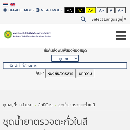
DEFAULT MODE
NIGHT MODE
AA
AA
AA
A -
A
A +
Select Language
▼
สืบค้นสิ่งพิมพ์ของห้องสมุด
ค้นหา
หนังสือ/วารสาร
บทความ
คุณอยู่ที่:
หน้าแรก
สิทธิบัตร
ชุดน้ำยาตรวจตะกั่วในสี
ชุดน้ำยาตรวจตะกั่วในสี