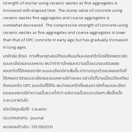
strength of mortar using ceramic wastes as fine aggregates is
increased with elapsed time. The slump value of concrete using
ceramic wastes fine aggregates and coarse aggregates is
somewhat decreased. The compressive strength of concrete using
ceramic wastes as fine aggregates and coarse aggregates is lower
than that of OPC concrete in early age, but has gradually increased
in long ages.
บทคัดย่อ (ไทย) : การศึกษาคุณสมบัติของซีเมนต์และคอนกรีตโดยใช้เศษเซรามิก
แบบละเอียดและแบบหยาบ พบว่าค่าการไหลและความแข็งแรงของส่วนผสม
คอนกรีตที่ใช้เศษเซรามิก แบบละเอียดมีค่าเพิ่มขึ้น ค่าการทรุดตัวของคอนกรีตที่
ใช้เศษเซรามิกแบบละเอียดและแบบหยาบมีค่าลดลง อย่างไรก็ตามเมื่อเปรียบเทียบ
กับคอนกรีต OPC
แบบเดิมที่ใช้กัน พบว่าคอนกรีตที่ผสมเซรามิกทั้งแบบละเอียด
และแบบหยาบมีค่าความแข็งแรงต่ำกว่า แต่ความแข็งแรงจะค่อยๆ เพิ่มขึ้นเมื่อ
ระยะเวลาผ่านไป
ชนิดวัสดุเหลือใช้ : Ceramic
ประเภทเอกสาร : journal
หมายเลขอ้างอิง : 135:126203t