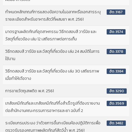
กำหนดหลักเกณฑ์การแสดงข้อความในฉลากหรือเอกสารระบุ
ฮิต: 3167
รายละเอียดสำหรับอาหารสัตว์ที่ผสมยา พ.ศ. 2561
มาตรฐานผลิตภัณฑ์อุตสาหกรรม วิธีทดสอบสี วาร์นิช และ
ฮิต: 3574
วัสดุที่เกี่ยวข้อง เล่ม 12 เสถียรภาพต่อการเก็บ
วิธีทดสอบสี วาร์นิช และวัสดุที่เกี่ยวข้อง เล่ม 24 สมบัติในการ
ฮิต: 3378
ใช้งาน
วิธีทดสอบสี วาร์นิช และวัสดุที่เกี่ยวข้อง เล่ม 30 เสถียรภาพ
ฮิต: 3384
เมื่อทำให้เจือจาง
การขายวัตถุเสพติด พ.ศ. 2561
ฮิต: 3290
เภสัชเคมีภัณฑ์และเภสัชเคมีภัณฑ์กึ่งสําเร็จรูปที่ต้องรายงาน
ฮิต: 3569
ต่อสำนักงานคณะกรรมการอาหารและยา ฉบับที่ 2
ระเบียบกรมประมง ว่าด้วยการขึ้นทะเบียนห้องปฏิบัติการเพื่อ
ฮิต: 3482
ตรวจรับรองคุณภาพผลิตภัณฑ์สัตว์น้ำ พ.ศ. 2561