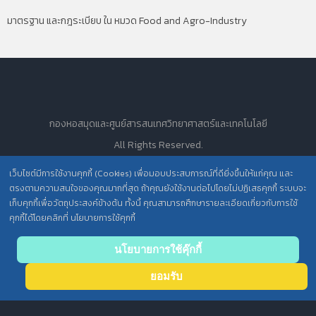
มาตรฐาน และกฎระเบียบ ใน หมวด Food and Agro-Industry
กองหอสมุดและศูนย์สารสนเทศวิทยาศาสตร์และเทคโนโลยี
All Rights Reserved.
เว็บไซต์มีการใช้งานคุกกี้ (Cookies) เพื่อมอบประสบการณ์ที่ดียิ่งขึ้นให้แก่คุณ และ
ตรงตามความสนใจของคุณมากที่สุด ถ้าคุณยังใช้งานต่อไปโดยไม่ปฏิเสธคุกกี้ ระบบจะ
นโยบายการคุ้มครองข้อมูลส่วนบุคคล วศ. /
เก็บคุกกี้เพื่อวัตถุประสงค์ข้างต้น ทั้งนี้ คุณสามารถศึกษารายละเอียดเกี่ยวกับการใช้
คุกกี้ได้โดยคลิกที่ นโยบายการใช้คุกกี้
ประกาศความเป็นส่วนตัว (Privacy Notice) สำหรับการบริการสารสนเทศ
Back
นโยบายการใช้คุ๊กกี้
to top
ยอมรับ