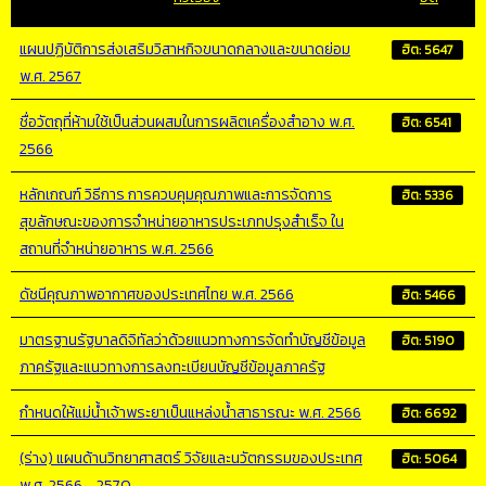
แผนปฏิบัติการส่งเสริมวิสาหกิจขนาดกลางและขนาดย่อม
ฮิต: 5647
พ.ศ. 2567
ชื่อวัตถุที่ห้ามใช้เป็นส่วนผสมในการผลิตเครื่องสำอาง พ.ศ.
ฮิต: 6541
2566
หลักเกณฑ์ วิธีการ การควบคุมคุณภาพและการจัดการ
ฮิต: 5336
สุขลักษณะของการจำหน่ายอาหารประเภทปรุงสำเร็จ ใน
สถานที่จำหน่ายอาหาร พ.ศ. 2566
ดัชนีคุณภาพอากาศของประเทศไทย พ.ศ. 2566
ฮิต: 5466
มาตรฐานรัฐบาลดิจิทัลว่าด้วยแนวทางการจัดทำบัญชีข้อมูล
ฮิต: 5190
ภาครัฐและแนวทางการลงทะเบียนบัญชีข้อมูลภาครัฐ
กำหนดให้แม่น้ำเจ้าพระยาเป็นแหล่งน้ำสาธารณะ พ.ศ. 2566
ฮิต: 6692
(ร่าง) แผนด้านวิทยาศาสตร์ วิจัยและนวัตกรรมของประเทศ
ฮิต: 5064
พ.ศ. 2566 - 2570