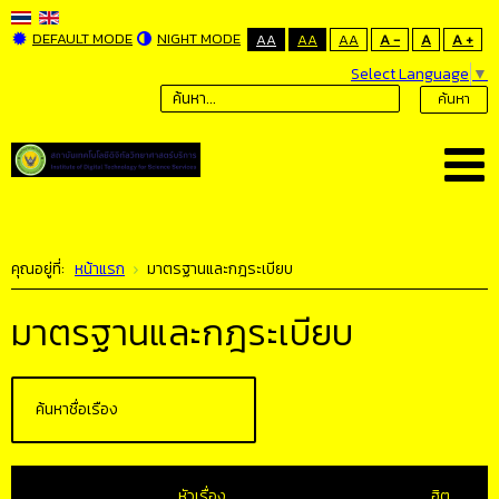
DEFAULT MODE
NIGHT MODE
AA
AA
AA
A -
A
A +
Select Language
▼
ค้นหา
คุณอยู่ที่:
หน้าแรก
มาตรฐานและกฎระเบียบ
มาตรฐานและกฎระเบียบ
หัวเรื่อง
ฮิต