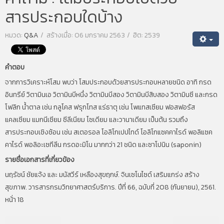
สารประกอบใดบ้าง
หมวด:
Q&A
สร้างเมื่อ: 06 มกราคม 2563
ฮิต: 2539
คำตอบ
จากการวิเคราะห์โสม พบว่า โสมประกอบด้วยสารประกอบหลายชนิด อาทิ กรด
อินทรีย์ วิตามินเอ วิตามินบีหนึ่ง วิตามินบีสอง วิตามินบีสิบสอง วิตามินซี และกรด
โฟลิก น้ำตาล เช่น กลูโคส ฟรุกโทส แร่ธาตุ เช่น โพแทสเซียม ฟอสฟอรัส
แคลเซียม แมกนีเซียม ซีลีเนียม โซเดียม และวานาเดียม เป็นต้น รวมถึง
สารประกอบเชิงซ้อน เช่น สเตอรอล โอลิโกเปปไทด์ โอลิโกแซคคาไรด์ พอลิแซค
คาไรด์ พอลิอะเซทีลีน กรดอะมิโน มากกว่า 21 ชนิด และซาโปนิน (saponin)
รายชื่อเอกสารที่เกี่ยวข้อง
นฤรัชน์ ชัยแจ้ง และ มนัสวีร์ เหลืองสุขฤกษ์. จินเซโนไซด์ เสริมแกร่ง สร้าง
สุขภาพ. วารสารกรมวิทยาศาสตร์บริการ. ปีที่ 66, ฉบับที่ 208 (กันยายน), 2561.
หน้่า 18