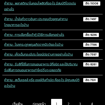
คำถาม : พลาสติกนาโนคอมโพสิตคืออะไร มีสมบัติโดดเด่น
ฮิต: 11008
อย่างไร
คำถาม : น้ำมันถั่วดาวอินคา ประกอบด้วยคุณค่าทาง
ฮิต: 7497
โภชนาการอะไรบ้าง
คำถาม : การเลือกซื้อเต้าหู้ มีวิธีการเลือกอย่างไร
ฮิต: 9236
คำถาม : โรคกระดูกพรุนเกิดจากปัจจัยอะไรบ้าง
ฮิต: 7786
คำถาม : เห็ดเข็มทองมีประโยชน์ต่อร่างกายอย่างไรบ้าง
ฮิต: 7597
คำถาม : รังสีที่ใช้ในการถนอนอาหาร มีกี่ชนิด และใช้ปริมาณ
ฮิต: 8261
รังสีในการถนอมอาหารเท่าไหร่จึงจะปลอดภัย
คำถาม : สเต็มเซลล์ หรือ เซลล์ต้นกำเนิด คืออะไร มีคุณสมบัติ
ฮิต: 7531
อะไรบ้าง
เริ่มต้น
ก่อนหน้า
1
2
3
4