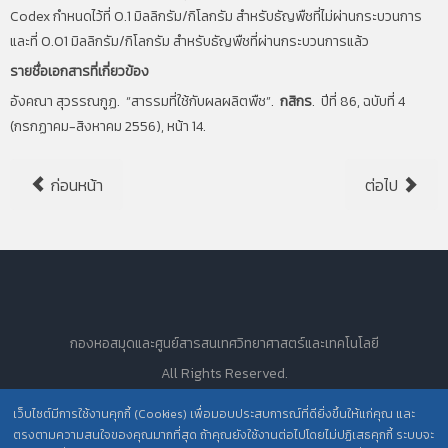
Codex กำหนดไว้ที่ 0.1 มิลลิกรัม/กิโลกรัม สำหรับธัญพืชที่ไม่ผ่านกระบวนการ
และที่ 0.01 มิลลิกรัม/กิโลกรัม สำหรับธัญพืชที่ผ่านกระบวนการแล้ว
รายชื่อเอกสารที่เกี่ยวข้อง
อังคณา สุวรรณกูฏ. “สารรมที่ใช้กับผลผลิตพืช”.
กสิกร
. ปีที่ 86, ฉบับที่ 4
(กรกฏาคม-สิงหาคม 2556), หน้า 14.
ก่อนหน้า
ต่อไป
กองหอสมุดและศูนย์สารสนเทศวิทยาศาสตร์และเทคโนโลยี
All Rights Reserved.
เว็บไซต์มีการใช้งานคุกกี้ (Cookies) เพื่อมอบประสบการณ์ที่ดียิ่งขึ้นให้แก่คุณ และ
ตรงตามความสนใจของคุณมากที่สุด ถ้าคุณยังใช้งานต่อไปโดยไม่ปฏิเสธคุกกี้ ระบบจะ
นโยบายการคุ้มครองข้อมูลส่วนบุคคล วศ. /