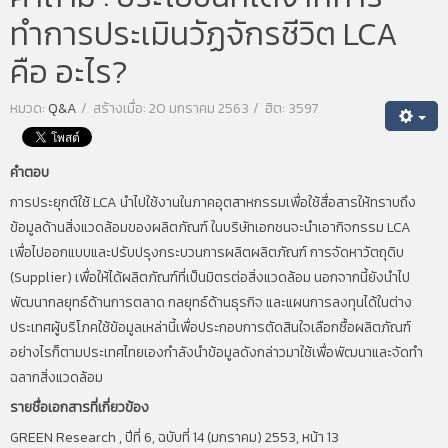
ทำการประเมินวัฏจักรชีวิต LCA
คือ อะไร?
หมวด:
Q&A
สร้างเมื่อ: 20 มกราคม 2563
ฮิต: 3597
คำตอบ
การประยุกต์ใช้ LCA นำไปใช้งานในภาคอุตสาหกรรมเพื่อใช้สื่อสารให้ทราบถึง
ข้อมูลด้านสิ่งแวดล้อมของผลิตภัณฑ์ ในบริษัทเอกชนจะนำเอากิจกรรม LCA
เพื่อไปออกแบบและปรับปรุงกระบวนการผลิตผลิตภัณฑ์ การจัดหาวัตถุดิบ
(Supplier) เพื่อให้ได้ผลิตภัณฑ์ที่เป็นมิตรต่อสิ่งแวดล้อม นอกจากนี้ยังนำไป
พัฒนากลยุทธ์ด้านการตลาด กลยุทธ์ด้านธุรกิจ และแผนการลงทุนได้ในต่าง
ประเทศผู้บริโภคใช้ข้อมูลเหล่านี้เพื่อประกอบการตัดสินใจเลือกซื้อผลิตภัณฑ์
อย่างไรก็ตามประเทศไทยเองกำลังนำข้อมูลดังกล่าวมาใช้เพื่อพัฒนาและจัดทำ
ฉลากสิ่งแวดล้อม
รายชื่อเอกสารที่เกี่ยวข้อง
GREEN Research , ปีที่ 6, ฉบับที่ 14 (มกราคม) 2553, หน้า 13