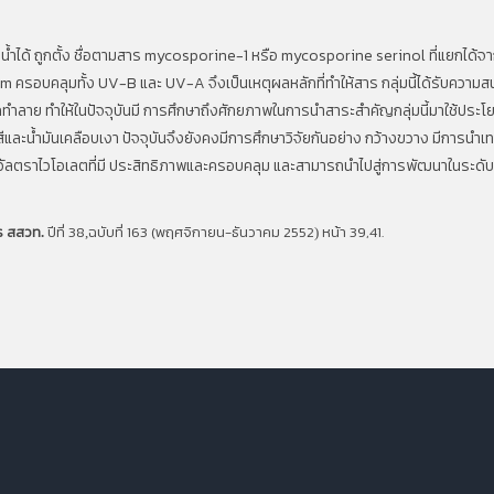
ลายน้ำได้ ถูกตั้ง ชื่อตามสาร mycosporine-1 หรือ mycosporine serinol ที่แยกไ
m ครอบคลุมทั้ง UV-B และ UV-A จึงเป็นเหตุผลหลักที่ทำให้สาร กลุ่มนี้ได้รับควา
ถูกทำลาย ทำให้ในปัจจุบันมี การศึกษาถึงศักยภาพในการนำสาระสำคัญกลุ่มนี้มาใช้ปร
ละน้ำมันเคลือบเงา ปัจจุบันจึงยังคงมีการศึกษาวิจัยกันอย่าง กว้างขวาง มีการน
อัลตราไวโอเลตที่มี ประสิทธิภาพและครอบคลุม และสามารถนำไปสู่การพัฒนาในระดั
ร สสวท
ปีที่ 38
ฉบับที่ 163 (พฤศจิกายน-ธันวาคม 2552
หน้า 39,41.
.
,
)