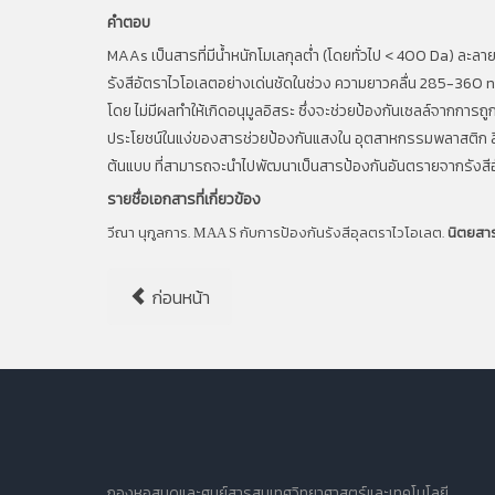
คำตอบ
MAAs เป็นสารที่มีน้ำหนักโมเลกุลต่ำ (โดยทั่วไป < 400 Da) ละ
รังสีอัตราไวโอเลตอย่างเด่นชัดในช่วง ความยาวคลื่น 285-360 n
โดย ไม่มีผลทำให้เกิดอนุมูลอิสระ ซึ่งจะช่วยป้องกันเซลล์จากการ
ประโยชน์ในแง่ของสารช่วยป้องกันแสงใน อุตสาหกรรมพลาสติก สีแ
ต้นแบบ ที่สามารถจะนำไปพัฒนาเป็นสารป้องกันอันตรายจากรังสี
รายชื่อเอกสารที่เกี่ยวข้อง
วีณา นุกูลการ.
กับการป้องกันรังสีอุลตราไวโอเลต.
นิตยสา
MAA S
ก่อนหน้า
กองหอสมุดและศูนย์สารสนเทศวิทยาศาสตร์และเทคโนโลยี