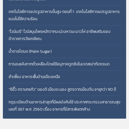
เทคโนโลยีการแปรรูปอาหารขั้นสูง ตอนที่ 1 : เทคโนโลยีการแปรรูปอาหาร
แบบไม่ใช้ความร้อน
"ไวน์เมรี" ไวน์สมุนไพรหมักจากมะม่วงหาวมะนาวโห่ อาชีพเสริมของ
ข้าราชการวัยเกษียณ
น้ำตาลโตนด (Palm Sugar)
การอบแห้งกากถั่วเหลืองโดยใช้อนุภาคดูดซับในเจตสเปาท์เตดเบด
ยำเพี้ยง อาหารพื้นบ้านเมืองเหนือ
"ซีอิ๊ว ตรานกแก้ว" ของดี เมืองระนอง สูตรจากเมืองจีน อายุกว่า 90 ปี
กฎระเบียบด้านอาหารล่าสุดที่มีผลบังคับใช้ ประกาศกระทรวงสาธารณสุข
เลขที่ 387 พ.ศ. 2560 เรื่อง อาหารที่มีสารพิษตกค้าง