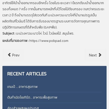
อาทิตย์ให้นำน้ำออกมากรองอีกครั้ง โดยในระยะเวลา 1 ปีแรกต้องนำน้ำออกมาก
รองทั้งหมด 7 ครั้ง จากนั้นสามารถหมักทิ้งไว้โดยไม้ต้องกรอง จนกว่าครบระยะ
เวลา 2 ปี จึงนำมาบรรจุใส่ขวดทันที มะม่วงหาวมะนาวโห่ที่นำมาแปรรูปเป็น
ผลิตภัณฑ์ไวน์เมรี ได้รับการรับรองมาตรฐานระบบการจัดการคุณภาพการ
ปฏิบัติการเกษตรที่ดีสำหรับพืช (GAPพืช).
Subject :
มะม่วงหาวมะนาวโห่. ไวน์. ไวน์ผลไม้. สมุนไพร.
แหล่งที่มาของภาพ :
https://www.pobpad.com
Prev
Next
RECENT
ARTICLES
เทมเป้ ... อาหารสุขภาพ
ต้นกำเนิดโยเกิร์ต... อาหารเพื่อสุขภาพ
ส่องส่วนผสมผงปรุงรส