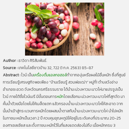
Author :
ธาวิดา ศิริสัมพันธ์.
Source :
เทคโนโลยีชาวบ้าน 32, 722 (1 ก.ค. 2563) 85-87
Abstract :
ไวน์ เป็น
เครื่องดื่มแอลกอฮอล์
ทำจากองุ่นหรือผลไม้อื่นหมัก ซึ่งที่ศูนย์
การเรียนรู้เศรษฐกิจพอเพียง “บ้านเรียนรู้ สวนพ่อเฒ่า” หมู่ที่1 ตำบลวังอ่าง
อำเภอชะอวด จังหวัดนครศรีธรรมราช ได้นำมะม่วงหาวมะนาวโห่มาแปรรูปเป็น
ไวน์ ภายใต้ชื่อไวน์เมรี มีขั้นตอนการ
หมัก
โดยเลือกมะม่วงหาวมะนาวโห่ที่สุกจัด มา
คั้นน้ำด้วยมือโดยไม่ให้เมล็ดแตก แล้วกรองน้ำมะม่วงหาวมะนาวโห่ให้สะอาด จาก
นั้นนำเข้าสู่กระบวนการหมักโดยผสมน้ำตาลกับน้ำมะม่วงหาวมะนาวโห่ นำไปหมัก
ในภาชนะหมักเป็นเวลา 2 ปี ควบคุมอุณหภูมิให้อยู่ในระดับคงที่ประมาณ 20-25
องศาเซลเซียส และตั้งภาชนะหมักไว้ในที่แสงแดดส่องไม่ถึง เมื่อหมักครบ 3