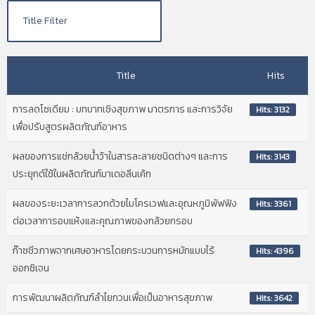
Title
Hits
การลดโซเดียม : บทบาทเชิงสุขภาพ มาตรการ และการวิจัย
Hits: 3132
เพื่อปรับสูตรผลิตภัณฑ์อาหาร
ผลของการแช่กล้วยน้ำว้าในสารละลายชนิดต่างๆ และการ
Hits: 3143
ประยุกต์ใช้ในผลิตภัณฑ์มาเดอลีนเค้ก
ผลของระยะเวลาการลวกด้วยไมโครเวฟและอุณหภูมิพัฟฟิง
Hits: 3361
ต่อเวลาการอบแห้งและคุณภาพของกล้วยกรอบ
ก๊าซชีวภาพจากเศษอาหารโดยกระบวนการหมักแบบไร้
Hits: 4396
ออกซิเจน
การพัฒนาผลิตภัณฑ์ลําไยกวนเพื่อเป็นอาหารสุขภาพ
Hits: 3642