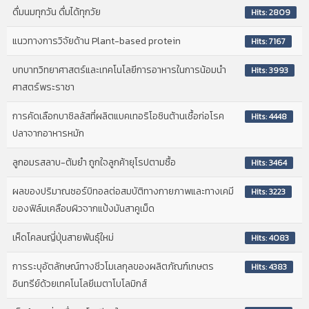
ดื่มนมทุกวัน ดื่มได้ทุกวัย
Hits: 2809
แนวทางการวิจัยด้าน Plant-based protein
Hits: 7167
บทบาทวิทยาศาสตร์และเทคโนโลยีการอาหารในการน้อมนำ
Hits: 3993
ศาสตร์พระราชา
การคัดเลือกบาซิลลัสที่ผลิตแบคเทอริโอซินต้านเชื้อก่อโรค
Hits: 4448
ปลาจากอาหารหมัก
ลูกอมรสลาบ-ต้มยำ ถูกใจลูกค้ายุโรปตามซื้อ
Hits: 3464
ผลของปริมาณซอร์บิทอลต่อสมบัติทางกายภาพและทางเคมี
Hits: 3223
ของฟิล์มเคลือบผิวจากแป้งมันสาคูเม็ด
เห็ดโคลนญี่ปุ่นสายพันธุ์ใหม่
Hits: 4083
การระบุอัตลักษณ์ทางชีวโมเลกุลของผลิตภัณฑ์เกษตร
Hits: 4383
อินทรีย์ด้วยเทคโนโลยีเมตาโบโลมิกส์