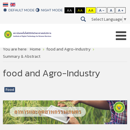
DEFAULT MODE
NIGHT MODE
AA
AA
AA
A -
A
A +
Select Language
▼
You are here:
Home
food and Agro-Industry
Summary & Abstract
food and Agro-Industry
Food