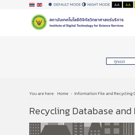
DEFAULT MODE
NIGHT MODE
AA
AA
You are here:
Home
Information File and Recycling
Recycling Database and 