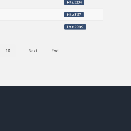
Hits: 3234
Hits: 3127
Hits: 2999
10
Next
End