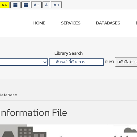
AA
A -
A
A +
HOME
SERVICES
DATABASES
Library Search
ค้นหา
หนังสือ/วา
 Database
Information File