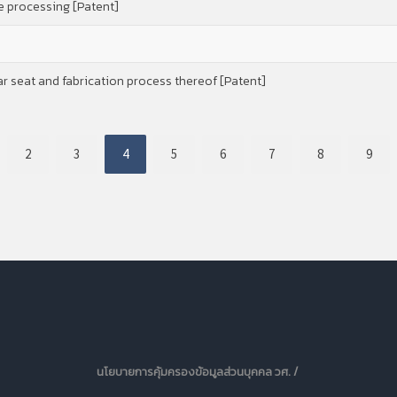
 processing [Patent]
 seat and fabrication process thereof [Patent]
2
3
4
5
6
7
8
9
นโยบายการคุ้มครองข้อมูลส่วนบุคคล วศ. /