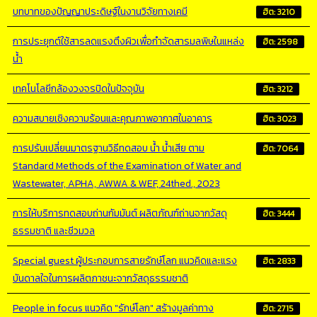
บทบาทของปัญญาประดิษฐ์ในงานวิจัยทางเคมี
ฮิต: 3210
การประยุกต์ใช้สารลดแรงตึงผิวเพื่อกำจัดสารมลพิษในแหล่ง
ฮิต: 2598
น้ำ
เทคโนโลยีกล้องวงจรปิดในปัจจุบัน
ฮิต: 3212
ความสบายเชิงความร้อนและคุณภาพอากาศในอาคาร
ฮิต: 3023
การปรับเปลี่ยนมาตรฐานวิธีทดสอบ น้ำ น้ำเสีย ตาม
ฮิต: 7064
Standard Methods of the Examination of Water and
Wastewater, APHA, AWWA & WEF, 24thed., 2023
การให้บริการทดสอบถ่านกัมมันต์ ผลิตภัณฑ์ถ่านจากวัสดุ
ฮิต: 3444
ธรรมชาติ และชีวมวล
Special guest ผู้ประกอบการสายรักษ์โลก แนวคิดและแรง
ฮิต: 2833
บันดาลใจในการผลิตภาชนะจากวัสดุธรรมชาติ
People in focus แนวคิด "รักษ์โลก" สร้างมูลค่าทาง
ฮิต: 2715