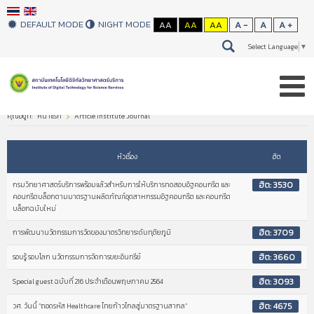
DEFAULT MODE
NIGHT MODE
AA
AA
AA
A -
A
A +
Select Language
▼
คุณอยู่ที่:
หน้าแรก
Article Institute Journal
หัวเรื่อง
ฮิต
ฮิต: 3530
กรมวิทยาศาสตร์บริการพร้อมแล้วสำหรับการให้บริการทดสอบอิฐคอนกรีต และ
คอนกรีตบล็อกตามมาตรฐานผลิตภัณฑ์อุตสาหกรรมอิฐคอนกรีต และคอนกรีต
บล็อกฉบับใหม่
ฮิต: 3709
การพัฒนานวัตกรรมการวัดของมาตรวิทยาระดับทุติยภูมิ
ฮิต: 3660
รอบรู้ รอบโลก นวัตกรรมการจัดการขยะอินทรีย์
ฮิต: 3093
Special guest ฉบับที่ 216 ประจำเดือนพฤษภาคม 2564
ฮิต: 4675
วศ. วันนี้ “ถอดรหัส Healthcare ไทยก้าวไกลสู่มาตรฐานสากล”