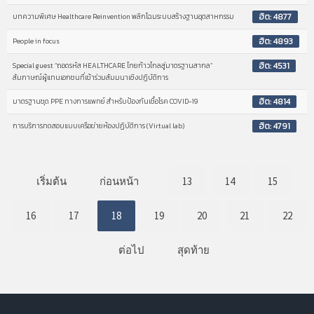
ฮิต: 4877
บทความพิเศษ Healthcare Reinvention พลิกโฉมระบบสร้างฐานอุตสาหกรรม
ฮิต: 4893
People in focus
ฮิต: 4531
Special guest “ถอดรหัส HEALTHCARE ไทยก้าวไกลสู่มาตรฐานสากล”
สัมภาษณ์ผู้แทนเอกชนที่เข้าร่วมสัมมนาเชิงปฏิบัติการ
ฮิต: 4814
มาตรฐานชุด PPE ทางการแพทย์ สำหรับป้องกันเชื้อโรค COVID-19
ฮิต: 4791
การบริการทดสอบแบบเครือข่ายห้องปฏิบัติการ (Virtual lab)
เริ่มต้น
ก่อนหน้า
13
14
15
16
17
18
19
20
21
22
ต่อไป
สุดท้าย