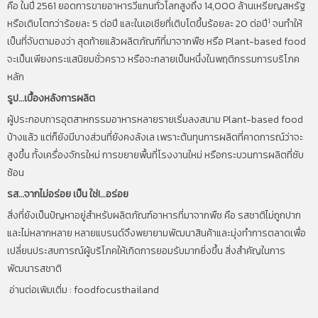
คือ ในปี 2561 ยอดการขายอาหารวีแกนทั่วโลกสูงถึง 14,000 ล้านเหรียญสหรัฐ
1
หรือเติบโตกว่าร้อยละ 5 ต่อปี และในเอเชียที่เติบโตขึ้นร้อยละ 20 ต่อปี
จนทำให้
เป็นที่จับตามองว่า สุดท้ายแล้วผลิตภัณฑ์ที่มาจากพืช หรือ Plant-based food
จะเป็นเพียงกระแสนิยมชั่วคราว หรือจะกลายเป็นหนึ่งในพฤติกรรมการบริโภค
หลัก
รูป
…เบื้องหลังการผลิต
ผู้ประกอบการอุตสาหกรรมอาหารหลายรายเริ่มลงสนาม Plant-based food
บ้างแล้ว แต่ก็ยังมีบางส่วนที่ยังคงลังเล เพราะต้นทุนการผลิตที่คาดการณ์ว่าจะ
สูงขึ้น ทั้งเครื่องจักรใหม่ การขยายพื้นที่โรงงานใหม่ หรือกระบวนการผลิตที่ซับ
ซ้อน
รส
…จากไม่อร่อย เป็น ใช่!…อร่อย
สิ่งที่ยังเป็นปัญหาอยู่สำหรับผลิตภัณฑ์อาหารที่มาจากพืช คือ รสชาติไม่ถูกปาก
และไม่หลากหลาย หลายแบรนด์จึงพยายามพัฒนาสินค้าและมุ่งทำการตลาดเพื่อ
เปลี่ยนประสบการณ์ผู้บริโภคให้เกิดการยอมรับมากยิ่งขึ้น สิ่งสำคัญในการ
พัฒนารสชาติ
อ่านต่อเพิมเติ่ม :
foodfocusthailand