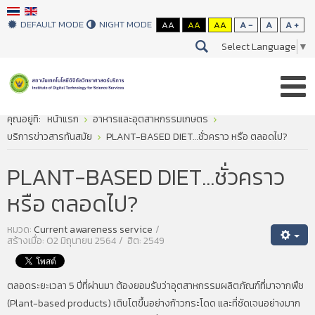
DEFAULT MODE
NIGHT MODE
AA
AA
AA
A -
A
A +
Select Language
▼
คุณอยู่ที่:
หน้าแรก
อาหารและอุตสาหกรรมเกษตร
บริการข่าวสารทันสมัย
PLANT-BASED DIET…ชั่วคราว หรือ ตลอดไป?
PLANT-BASED DIET…ชั่วคราว
หรือ ตลอดไป?
หมวด:
Current awareness service
สร้างเมื่อ: 02 มิถุนายน 2564
ฮิต: 2549
ตลอดระยะเวลา 5 ปีที่ผ่านมา ต้องยอมรับว่าอุตสาหกรรมผลิตภัณฑ์ที่มาจากพืช
(Plant-based products) เติบโตขึ้นอย่างก้าวกระโดด และที่ชัดเจนอย่างมาก