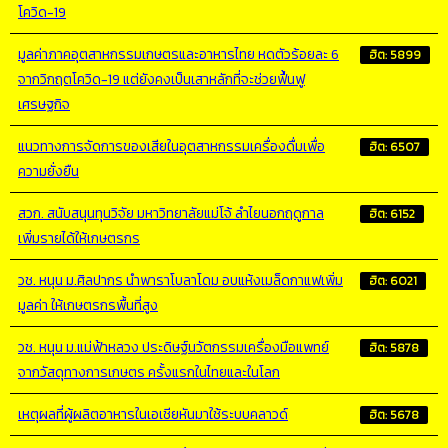
โควิด-19
มูลค่าภาคอุตสาหกรรมเกษตรและอาหารไทย หดตัวร้อยละ 6
ฮิต: 5899
จากวิกฤตโควิด-19 แต่ยังคงเป็นเสาหลักที่จะช่วยฟื้นฟู
เศรษฐกิจ
แนวทางการจัดการของเสียในอุตสาหกรรมเครื่องดื่มเพื่อ
ฮิต: 6507
ความยั่งยืน
สวก. สนับสนุนทุนวิจัย มหาวิทยาลัยแม่โจ้ ลำไยนอกฤดูกาล
ฮิต: 6152
เพิ่มรายได้ให้เกษตรกร
วช. หนุน ม.ศิลปากร นำพาราโบลาโดม อบแห้งเมล็ดกาแฟเพิ่ม
ฮิต: 6021
มูลค่า ให้เกษตรกรพื้นที่สูง
วช. หนุน ม.แม่ฟ้าหลวง ประดิษฐ์นวัตกรรมเครื่องมือแพทย์
ฮิต: 5878
จากวัสดุทางการเกษตร ครั้งแรกในไทยและในโลก
เหตุผลที่ผู้ผลิตอาหารในเอเชียหันมาใช้ระบบคลาวด์
ฮิต: 5678