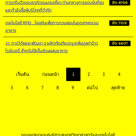
การปรับตัวของธุรกิจขนมขบเคี้ยว ท่ามกลางการแข่งขันที่สูง
ฮิต: 8768
และกำลังซื้อผู้บริโภคที่จำกัด
เทคโนโลยี RFID …โซลูชันเพื่อการทวนสอบในอุตสาหกรรม
ฮิต: 7109
อาหาร
วว. การวิจัยและพัฒนา 3 ผลิตภัณฑ์แปรรูปเพิ่มมูลค่าข้าว
ฮิต: 6607
ไรซ์เบอรี่ สำหรับใช้เป็นส่วนผสมอาหาร
เริ่มต้น
ก่อนหน้า
1
2
3
4
5
6
7
8
9
ต่อไป
สุดท้าย
กองหอสมุดและศูนย์สารสนเทศวิทยาศาสตร์และเทคโนโลยี