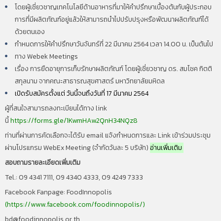
โดยผู้เชี่ยวชาญเทคโนโลยีด้านอาหารที่มาให้คำปรึกษาเบื้องต้นกับผู้ประกอบ
การที่มีผลิตภัณฑ์อยู่แล้ว
ให้สามารถนำไปปรับปรุงหรือพัฒนาผลิตภัณฑ์ได้
ด้วยตนเอง
กำหนดการให้คำปรึกษาวันจันทร์ที่ 22 มีนาคม 2564 เวลา 14.00 น. เป็นต้นไป
ทาง Webek Meetings
เรื่อง การยืดอายุการเก็บรักษาผลิตภัณฑ์ โดยผู้เชี่ยวชาญ ดร. สมโชค กิตติ
สกุลนาม จากคณะสาธารณสุขศาสตร์ มหาวิทยาลัยมหิดล
เปิดรับสมัครตั้งแต่ วันนี้จนถึงวันที่ 17 มีนาคม 2564
ผู้ที่สนใจสามารถลงทะเบียนได้ทาง link
นี้
https://forms.gle/1KwmHAw2QnH34NQz8
ท่านที่ผ่านการคัดเลือกจะได้รับ email แจ้งกำหนดการและ Link เข้าร่วมประชุม
ผ่านโปรแกรม WebEx Meeting (จำกัดวันละ 5 บริษัท)
อ่านเพิ่มเติม
สอบถามรายละเอียดเพิ่มเติม
Tel.: 09 4341 7111, 09 4340 4333, 09 4249 7333
Facebook Fanpage: FoodInnopolis
(
https://www.facebook.com/foodinnopolis/
)
bd@foodinnopolis.or.th