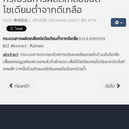
โซเดียมต่ำจากดีเกลือ
หมวด:
สิทธิบัตร
สร้างเมื่อ: 09 เมษายน 2563
ฮิต: 4773
กระบวนการผลิตเกลือชนิดโซเดียมต่ำจากดีเกลือ
[US 6,890,509
B2]
A
bstract
F
ulltext
abstract
:
กระบวนการประกอบด้วยการเติมแคลเซียมคลอไรด์ ลงในดีเกลือ
เพื่อแยกอนุมูลซัลเฟต ออกแล้วจึงผึงแดด เพื่อให้โซเดียมคลอไรด์และคาร์นาไลท์
ตกผลึก จากนั้นจึงขจัดแมกนีเซียมคลอไรด์ออกด้วยน้ำ
ก่อนหน้า
ต่อไป