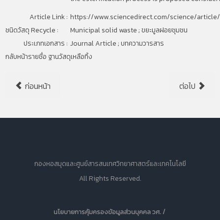
Article Link :
https://www.sciencedirect.com/science/artic
ชนิดวัสดุ Recycle :
Municipal solid waste
; ขยะมูลฝอยชุมชน
ประเภทเอกสาร :
Journal Article ; บทความวารสาร
กลับหน้ารายชื่อ ฐานวัสดุเหลือทิ้ง
ก่อนหน้า
ต่อไป
กองหอสมุดและศูนย์สารสนเทศวิทยาศาสตร์และเทคโนโลยี
All Rights Reserved.
นโยบายการคุ้มครองข้อมูลส่วนบุคคล วศ. /