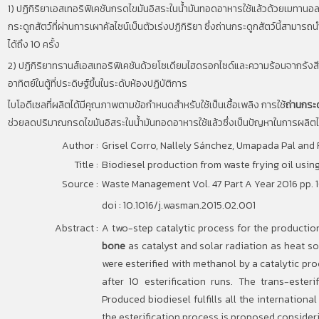
1)
ปฏิกิริยาเอสเทอริฟิเคชันกรดไขมันอิสระในน้ำมันทอดอาหารใช้แล้วด้วยเมทานอ
กระดูกสัตว์ที่ผ่านการเผาคัลไซน์เป็นตัวเร่งปฏิกิริยา ซึ่งถ่านกระดูกสัตว์นี้สามารถน
ได้ถึง
10
ครั้ง
2)
ปฏิกิริยาทรานส์เอสเทอริฟิเคชันด้วยโซเดียมไฮดรอกไซด์และความร้อนจากรัง
อาทิตย์ในตู้ที่ประดิษฐ์ขึ้นในระดับห้องปฏิบัติการ
ไบโอดีเซลที่ผลิตได้มีคุณภาพตามข้อกำหนดสำหรับใช้เป็นเชื้อเพลิง การใช้
ถ่านกระด
ช่วยลดปริมาณกรดไขมันอิสระในน้ำมันทอดอาหารใช้แล้วซึ่งเป็นปัญหาในการผลิต
Author :
Grisel Corro, Nallely Sánchez, Umapada Pal and
Title :
Biodiesel production from waste frying oil usin
Source :
Waste Management Vol. 47 Part A Year 2016 pp.
doi : 10.1016/j.wasman.2015.02.001
Abstract :
A two-step catalytic process for the productio
bone
as catalyst and solar radiation as heat sour
were esterified with methanol by a catalytic pr
after 10 esterification runs. The trans-este
Produced biodiesel fulfills all the internationa
the esterification process is proposed consider