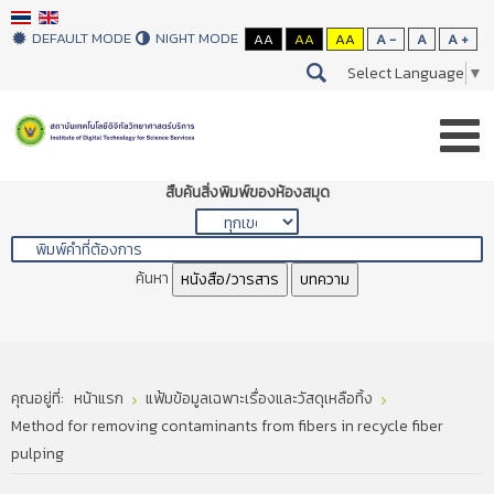
DEFAULT MODE
NIGHT MODE
AA
AA
AA
A -
A
A +
Select Language
▼
สืบค้นสิ่งพิมพ์ของห้องสมุด
ค้นหา
หนังสือ/วารสาร
บทความ
คุณอยู่ที่:
หน้าแรก
แฟ้มข้อมูลเฉพาะเรื่องและวัสดุเหลือทิ้ง
Method for removing contaminants from fibers in recycle fiber
pulping