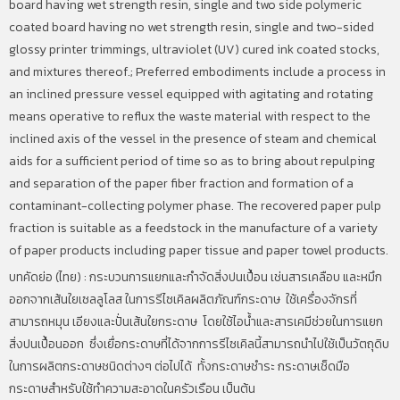
board having wet strength resin, single and two side polymeric
coated board having no wet strength resin, single and two-sided
glossy printer trimmings, ultraviolet (UV) cured ink coated stocks,
and mixtures thereof.; Preferred embodiments include a process in
an inclined pressure vessel equipped with agitating and rotating
means operative to reflux the waste material with respect to the
inclined axis of the vessel in the presence of steam and chemical
aids for a sufficient period of time so as to bring about repulping
and separation of the paper fiber fraction and formation of a
contaminant-collecting polymer phase. The recovered paper pulp
fraction is suitable as a feedstock in the manufacture of a variety
of paper products including paper tissue and paper towel products.
บทคัดย่อ (ไทย) :
กระบวนการแยกและกำจัดสิ่งปนเปื้อน เช่นสารเคลือบ และหมึก
ออกจากเส้นใยเซลลูโลส ในการรีไซเคิลผลิตภัณฑ์กระดาษ ใช้เครื่องจักรที่
สามารถหมุน เอียงและปั่นเส้นใยกระดาษ โดยใช้ไอน้ำและสารเคมีช่วยในการแยก
สิ่งปนเปื้อนออก ซึ่งเยื่อกระดาษที่ได้จากการรีไซเคิลนี้สามารถนำไปใช้เป็นวัตถุดิบ
ในการผลิตกระดาษชนิดต่างๆ ต่อไปได้ ทั้งกระดาษชำระ กระดาษเช็ดมือ
กระดาษสำหรับใช้ทำความสะอาดในครัวเรือน เป็นต้น