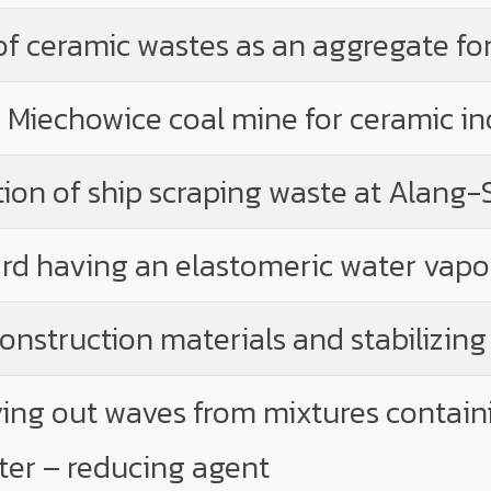
 of ceramic wastes as an aggregate fo
e Miechowice coal mine for ceramic i
tion of ship scraping waste at Alang-S
rd having an elastomeric water vap
onstruction materials and stabilizing
dying out waves from mixtures contai
ter – reducing agent