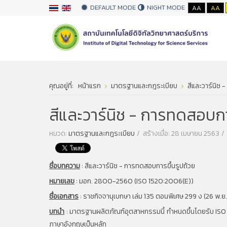
DEFAULT MODE
NIGHT MODE
AA
AA
คุณอยู่ที่:
หน้าแรก
มาตรฐานและกฎระเบียบ
สีและวาร์นิช 
สีและวาร์นิช - การทดสอบกา
หมวด:
มาตรฐานและกฎระเบียบ
สร้างเมื่อ: 28 เมษายน 2563
ชื่อบทความ
:
สีและวาร์นิช - การทดสอบการขึ้นรูปถ้วย
หมายเลข
:
มอก. 2800-2560 (ISO 1520:2006(E))
ชื่อเอกสาร
:
ราชกิจจานุเบกษา เล่ม 135 ตอนพิเศษ 299 ง (26 พ.ย. 
บทนำ
:
มาตรฐานผลิตภัณฑ์อุตสาหกรรมนี้ กำหนดขึ้นโดยรับ ISO 1
ภาษาอังกฤษเป็นหลัก