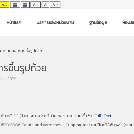
AA
A -
A
A +
หน้าแรก
บริการของหน่วยงาน
ฐานข้อมูล
ห้องสม
- การทดสอบการขึ้นรูปถ้วย
รขึ้นรูปถ้วย
ฮิต: 3379
61) หน้า 10 (ท้ายประกาศ 2 หน้า) (เอกสารภาษาไทย ชั้น 5)
Full-Text
520:2006 Paints and varnishes - Cupping test มาใช้โดยวิธีพิมพ์ซ้ำ (reprint