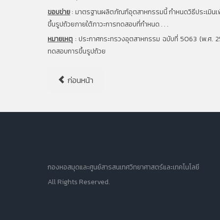
ขอบข่าย
:
มาตรฐานผลิตภัณฑ์อุตสาหกรรมนี้ กำหนดวิธีประเมินเพื
ขึ้นรูปถ้วยภายใต้ภาวะการทดสอบที่กำหนด . . .
หมายเหตุ
:
ประกาศกระทรวงอุตสาหกรรม ฉบับที่ 5063 (พ.ศ. 2
ทดสอบการขึ้นรูปถ้วย
ก่อนหน้า
กองหอสมุดและศูนย์สารสนเทศวิทยาศาสตร์และเทคโนโลยี
All Rights Reserved.