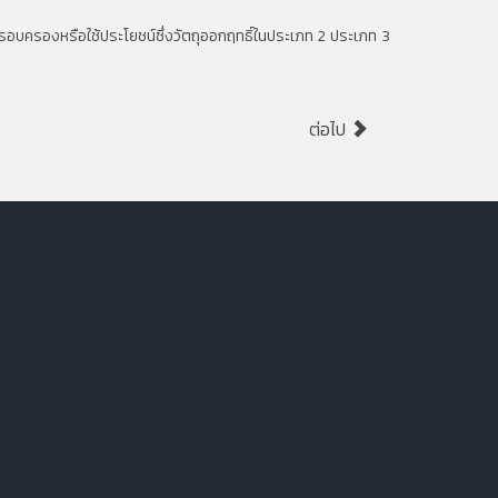
รอบครองหรือใช้ประโยชน์ซึ่งวัตถุออกฤทธิ์ในประเภท 2 ประเภท 3
ต่อไป