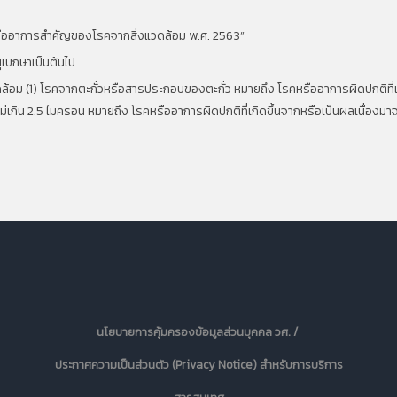
อหรืออาการสำคัญของโรคจากสิ่งแวดล้อม พ.ศ.
2563”
นุเบกษาเป็นต้นไป
ล้อม (
1)
โรคจากตะกั่วหรือสารประกอบของตะกั่ว หมายถึง โรคหรืออาการผิดปกติที่เ
ม่เกิน
2.5
ไมครอน หมายถึง โรคหรืออาการผิดปกติที่เกิดขึ้นจากหรือเป็นผลเนื่องมาจ
นโยบายการคุ้มครองข้อมูลส่วนบุคคล วศ. /
ประกาศความเป็นส่วนตัว (Privacy Notice) สำหรับการบริการ