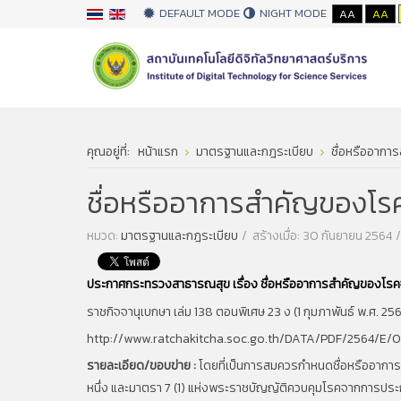
DEFAULT MODE
NIGHT MODE
AA
AA
คุณอยู่ที่:
หน้าแรก
มาตรฐานและกฎระเบียบ
ชื่อหรืออากา
ชื่อหรืออาการสำคัญของโรค
หมวด:
มาตรฐานและกฎระเบียบ
สร้างเมื่อ: 30 กันยายน 2564
ประกาศกระทรวงสาธารณสุข เรื่อง ชื่อหรืออาการสำคัญของโรคจ
ราชกิจจานุเบกษา เล่ม 138
ตอนพิเศษ
23
ง (
1
กุมภาพันธ์ พ.ศ.
25
http://www.ratchakitcha.soc.go.th/DATA/PDF/2564/E
รายละเอียด/ขอบข่าย :
โดยที่เป็นการสมควรกำหนดชื่อหรืออาการ
หนึ่ง และมาตรา
7 (1)
แห่งพระราชบัญญัติควบคุมโรคจากการประก