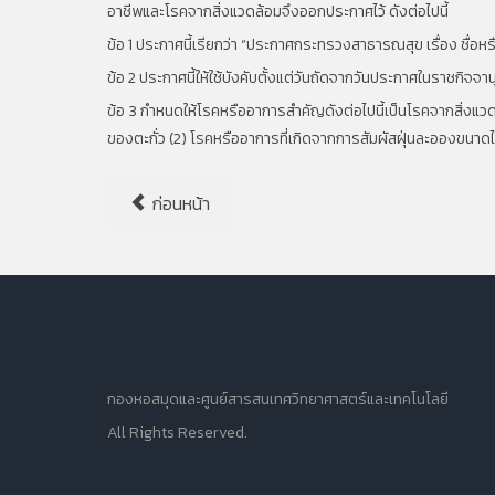
อาชีพและโรคจากสิ่งแวดล้อมจึงออกประกาศไว้ ดังต่อไปนี้
ข้อ
1
ประกาศนี้เรียกว่า “ประกาศกระทรวงสาธารณสุข เรื่อง ชื่
ข้อ
2
ประกาศนี้ให้ใช้บังคับตั้งแต่วันถัดจากวันประกาศในราชกิจจา
ข้อ
3
กำหนดให้โรคหรืออาการสำคัญดังต่อไปนี้เป็นโรคจากสิ่งแวด
ของตะกั่ว (
2)
โรคหรืออาการที่เกิดจากการสัมผัสฝุ่นละอองขนาดไ
ก่อนหน้า
กองหอสมุดและศูนย์สารสนเทศวิทยาศาสตร์และเทคโนโลยี
All Rights Reserved.