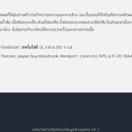
เลือกผลที่มีคุณภาพดี การทำความสะอาดและการล้าง
และขั้นตอนที่สำคัญคือการสกัดผ
ส้ม เนื้อส้มและเมล็ด ส่วนที่สองคือ น้ำมันหอมระเหยและเปลือกส้ม ในส่วนแรกนั้นจะน
ระป๋อง
ซึ่งในการทำจะต้องใช้ความรวดเร็วและปราศจากเชื้อ
ม โดยสังเขป".
เทคโนโลยี
. 13, 3 (ก.ย.35). 1-3,6
 Tressler, Jasper Guy Woodrook. Westport : Conn:AVI, 1976. p.17-20 (664
นโยบายการคุ้มครองข้อมูลส่วนบุคคล วศ. /