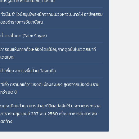
แปรรูปอาหารแบบไม่ใช้ความร้อน
"ไวน์เมรี" ไวน์สมุนไพรหมักจากมะม่วงหาวมะนาวโห่ อาชีพเสริม
ของข้าราชการวัยเกษียณ
น้ำตาลโตนด (Palm Sugar)
การอบแห้งกากถั่วเหลืองโดยใช้อนุภาคดูดซับในเจตสเปาท์
เตดเบด
ยำเพี้ยง อาหารพื้นบ้านเมืองเหนือ
"ซีอิ๊ว ตรานกแก้ว" ของดี เมืองระนอง สูตรจากเมืองจีน อายุ
กว่า 90 ปี
กฎระเบียบด้านอาหารล่าสุดที่มีผลบังคับใช้ ประกาศกระทรวง
สาธารณสุข เลขที่ 387 พ.ศ. 2560 เรื่อง อาหารที่มีสารพิษ
ตกค้าง