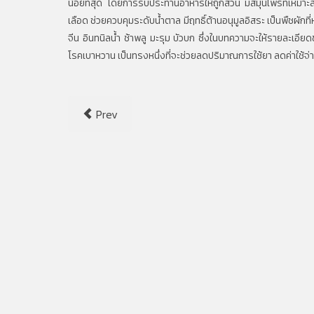
น้อยที่สุด โดยการรับประทานอาหารให้ถูกส่วน มีสมุนไพรที่เหมา
เลือด ช่วยควบคุมระดับน้ำตาล มีฤทธิ์ต้านอนุมูลอิสระ เป็นพืชผัก
จีน อินทนิลน้ำ ช้าพลู มะรุม บัวบก ซึ่งในบทความจะให้รายละเอ
โรคเบาหวาน เป็นทรงหนึ่งที่จะช่วยลดปริมาณการใช้ยา ลดค่าใช้จ
Prev