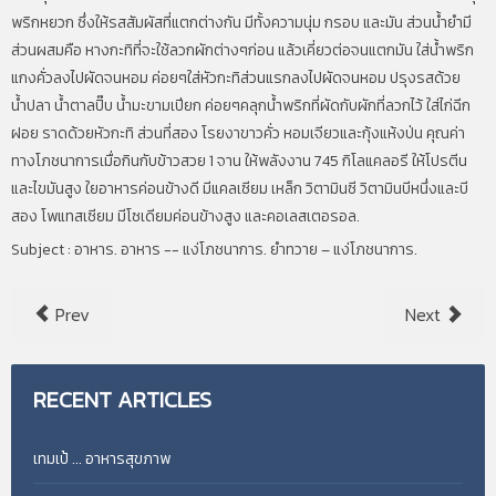
พริกหยวก ซึ่งให้รสสัมผัสที่แตกต่างกัน มีทั้งความนุ่ม กรอบ และมัน ส่วนน้ำยำมี
ส่วนผสมคือ หางกะทิที่จะใช้ลวกผักต่างๆก่อน แล้วเคี่ยวต่อจนแตกมัน ใส่น้ำพริก
แกงคั่วลงไปผัดจนหอม ค่อยๆใส่หัวกะทิส่วนแรกลงไปผัดจนหอม ปรุงรสด้วย
น้ำปลา น้ำตาลปิ๊บ น้ำมะขามเปียก ค่อยๆคลุกน้ำพริกที่ผัดกับผักที่ลวกไว้ ใส่ไก่ฉีก
ฝอย ราดด้วยหัวกะทิ ส่วนที่สอง โรยงาขาวคั่ว หอมเจียวและกุ้งแห้งป่น คุณค่า
ทางโภชนาการเมื่อกินกับข้าวสวย 1 จาน ให้พลังงาน 745 กิโลแคลอรี ให้โปรตีน
และไขมันสูง ใยอาหารค่อนข้างดี มีแคลเซียม เหล็ก วิตามินซี วิตามินบีหนึ่งและบี
สอง โพแทสเซียม มีโซเดียมค่อนข้างสูง และคอเลสเตอรอล.
Subject : อาหาร. อาหาร -- แง่โภชนาการ. ยำทวาย – แง่โภชนาการ.
Prev
Next
RECENT
ARTICLES
เทมเป้ ... อาหารสุขภาพ