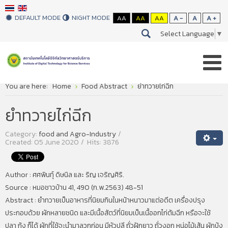
DEFAULT MODE
NIGHT MODE
AA
AA
AA
A -
A
A +
Select Language
▼
You are here:
Home
Food Abstract
ยำทวายไก่ฉีก
ยำทวายไก่ฉีก
Category:
food and Agro-Industry
Created: 05 June 2020
Hits: 3876
Author : ศศพินทุ์ ดิษนิล และ ริญ เจริญศิริ.
Source : หมอชาวบ้าน 41, 490 (ก.พ.2563) 48-51
Abstract : ยำทวายเป็นอาหารที่นิยมกินในหน้าหนาวมาแต่อดีต เครื่องปรุง
ประกอบด้วย ผักหลายชนิด และมีเนื้อสัตว์ที่นิยมเป็นเนื้ออกไก่ต้มฉีก หรือจะใช้
ปลา กุ้ง ก็ได้ ผักที่ใช้จะนำมาลวกก่อน มีหัวปลี ถั่วฝักยาว ถั่วงอก หน่อไม้เส้น ผักบุ้ง