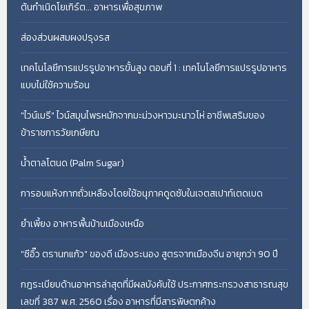
ต้นกำเนิดโยเกิร์ต... อาหารเพื่อสุขภาพ
ส่องส่วนผสมผงปรุงรส
เทคโนโลยีการแปรรูปอาหารขั้นสูง ตอนที่ 1 : เทคโนโลยีการแปรรูปอาหาร
แบบไม่ใช้ความร้อน
"ไวน์เมรี" ไวน์สมุนไพรหมักจากมะม่วงหาวมะนาวโห่ อาชีพเสริมของ
ข้าราชการวัยเกษียณ
น้ำตาลโตนด (Palm Sugar)
การอบแห้งกากถั่วเหลืองโดยใช้อนุภาคดูดซับในเจตสเปาท์เตดเบด
ยำเพี้ยง อาหารพื้นบ้านเมืองเหนือ
"ซีอิ๊ว ตรานกแก้ว" ของดี เมืองระนอง สูตรจากเมืองจีน อายุกว่า 90 ปี
กฎระเบียบด้านอาหารล่าสุดที่มีผลบังคับใช้ ประกาศกระทรวงสาธารณสุข
เลขที่ 387 พ.ศ. 2560 เรื่อง อาหารที่มีสารพิษตกค้าง