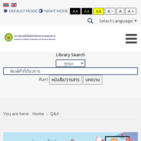
DEFAULT MODE
NIGHT MODE
AA
AA
AA
A -
A
A +
Select Language
▼
Library Search
ค้นหา
หนังสือ/วารสาร
บทความ
You are here:
Home
Q&A