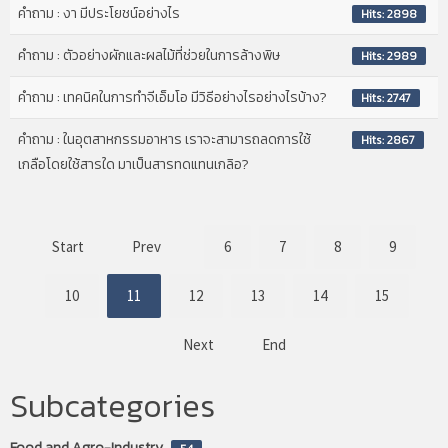
คำถาม : งา มีประโยชน์อย่างไร
Hits: 2898
คำถาม : ตัวอย่างผักและผลไม้ที่ช่วยในการล้างพิษ
Hits: 2989
คำถาม : เทคนิคในการทำจีเอ็มโอ มีวิธีอย่างไรอย่างไรบ้าง?
Hits: 2747
คำถาม : ในอุตสาหกรรมอาหาร เราจะสามารถลดการใช้
Hits: 2867
เกลือโดยใช้สารใด มาเป็นสารทดแทนเกลิอ?
Start
Prev
6
7
8
9
10
11
12
13
14
15
Next
End
Subcategories
Food and Agro-Industry