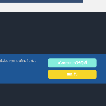
พื่อวัตถุประสงค์ข้างต้น ทั้งนี้
นโยบายการใช้คุ๊กกี้
Back
to
ยอมรับ
top