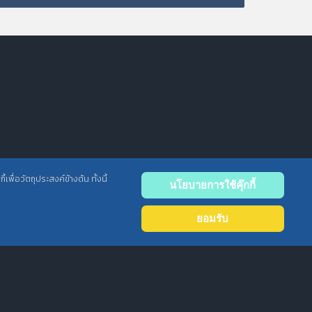
พื่อวัตถุประสงค์ข้างต้น ทั้งนี้
นโยบายการใช้คุ๊กกี้
Back
to
ยอมรับ
top