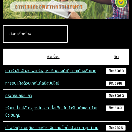
หัวเรื่อง
ฮิต
ปลาร้าสับผัดสุกรสแซ่บสูตรเด็ดของป้าปุ๊ จากเมืองชัยนาท
ฮิต: 3068
การอบแห้งด้วยเทคโนโลยีสมัยใหม่
ฮิต: 3918
กระท้อนลอยแก้ว
ฮิต: 3060
"ร้านหม่ำแม่อ้น" สูตรโบราณดั้งเดิม ต้นตำรับหม่ำแซ่บ บ้าน
ฮิต: 3149
บัว ชัยภูมิ
น้ำพริกกุ้ง เมนูกินง่ายสร้างเงินแสน โอท็อป จ.ตาก ลูกค้าคน
ฮิต: 2826