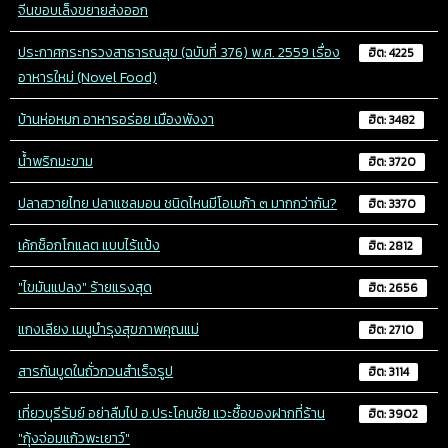
จีนขอบเล็งขยายส่งออก
ประกาศกระทรวงสาธารณสุข (ฉบับที่ 376) พ.ศ. 2559 เรื่อง
ฮิต: 4225
อาหารใหม่ (Novel Food)
บ้านห่อหมก อาหารอร่อย เมืองพังงา
ฮิต: 3482
น้ำพริกมะขาม
ฮิต: 3720
ปลาสวายไทย ปลาแซลมอน ชนิดไหนมีโอเมก้า ๓ มากกว่ากัน?
ฮิต: 3370
เค้กช็อกโกแลต แบบไร้แป้ง
ฮิต: 2812
"ไขมันแปลง" ร้ายแรงสุด
ฮิต: 2656
แกงเลียง เมนูบำรุงสุขภาพคุณแม่
ฮิต: 2710
สารกันบูดในถั่วกวนสำเร็จรูป
ฮิต: 3114
เที่ยวบุรีรัมย์ อย่าลืมไป อ.ประโคนชัย แวะซื้อของฝากที่ร้าน
ฮิต: 3902
"กุ้งจ่อมแก้วพะเยาว์"