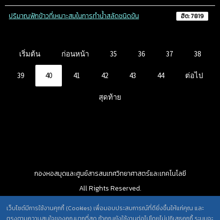
ปริมาณฟักข้าวที่เหมาะสมในการทำนํ้าสลัดชนิดข้น
ฮิต: 7819
เริ่มต้น
ก่อนหน้า
35
36
37
38
39
40
41
42
43
44
ต่อไป
สุดท้าย
กองหอสมุดและศูนย์สารสนเทศวิทยาศาสตร์และเทคโนโลยี
All Rights Reserved.
เว็บไซต์มีการใช้งานคุกกี้ (Cookies) เพื่อมอบประสบการณ์ที่ดียิ่งขึ้นให้แก่คุณ และ
ตรงตามความสนใจของคุณมากที่สุด ถ้าคุณยังใช้งานต่อไปโดยไม่ปฏิเสธคุกกี้ ระบบจะ