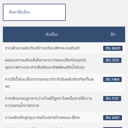
หัวเรื่อง
ฮิต
การพัฒนาผลิตภัณฑ์ข้าวเกรียบฟักทองรสต้มยำ
ฮิต: 8601
ผลของการเสริมเส้นใยอาหารจากผงเปลือกมังคุดต่อ
ฮิต: 7275
คุณภาพทางประสาทสัมผัสของชิฟฟ่อนเค้กน้ำมังคุด
การใช้น้ำมันเมล็ดชาทดแทนมาร์การีนในผลิตภัณฑ์คุกกี้เนย
ฮิต: 7464
สด
การพัฒนาเมนูอาหารว่างโดยใช้ซูคราโลสเป็นสารให้ความ
ฮิต: 7727
หวานแทนน้ำตาลทราย
การผลิตเค้กลูกชุบจากแป้งปลายข้าวหอมมะลิไทย
ฮิต: 6457