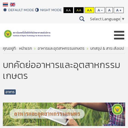
DEFAULT MODE
NIGHT MODE
AA
AA
AA
A -
A
A +
Select Language
▼
คุณอยู่ที่:
หน้าแรก
อาหารและอุตสาหกรรมเกษตร
บทสรุป & สาระสังเขป
บทคัดย่ออาหารและอุตสาหกรรม
เกษตร
อาหาร