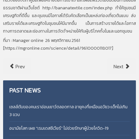
ทีมวิจัยยังจัดทำคู่มือเพื่อให้ง่ายต่อการเข้าใจ และเผยแพร่วิดีโอขั้นตอนการย้อมสี
ธรรมชาติผ่านเว็บไซต์
http://bananatextile.com/index.php
ทำให้ชุมชนมี
เศรษฐกิจที่ดีขึ้น และชุมชนมีโอกาสได้รับคัดเลือกเป็นแหล่งท่องเที่ยวต้นแบบ ส่ง
เสริมรายได้และเศรษฐกิจในชุมชนให้มีมากขึ้น เป็นการสร้างรายได้และโอกาส
ทางการตลาดและช่องทางในการจัดจำหน่ายให้กับผู้บริโภคทั้งในและนอกชุมชน
ที่มา : Manager online 26 พฤศจิกายน 2561
[
https://mgronline.com/science/detail/9610000118017
]
Prev
Next
PAST
NEWS
เซลล์ตับของคนเราอ่อนเยาว์ตลอดกาล อายุคงที่เหมือนอวัยวะเด็กไม่เกิน
3 ขวบ
อนามัยโลก เผย “เรมเดสซีเวียร์” ไม่ช่วยรักษาผู้ป่วยโควิด-19