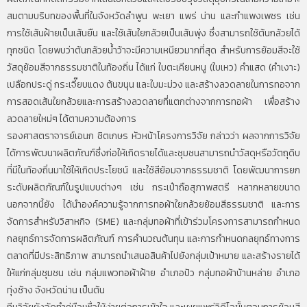
สมตามบริบทของพื้นที่ในจังหวัดลำพูน พะเยา แพร่ น่าน และกำแพงเพชร เช่น
การใช้เส้นฝ้ายเป็นเส้นยืน และใช้เส้นใยกล้วยเป็นเส้นพุ่ง ซึ่งสามารถใช้ต้นกล้วยได้
ทุกชนิด โดยพบว่าต้นกล้วยน้ำว้าจะมีความเหนียวมากที่สุด สำหรับการย้อมสีจะใช้
วัสดุย้อมสีจากธรรมชาติในท้องถิ่น ได้แก่ ใบตะเคียนหนู (ใบเหว) คำแสด (คำเงาะ)
เปลือกประดู่ กระเจี๊ยบแดง ต้นขนุน และใบมะม่วง และสร้างลวดลายในการทอจาก
การสอดเส้นใยกล้วยและการสร้างลวดลายที่แตกต่างจากการทอผ้า เพื่อสร้าง
ลวดลายใหม่ๆ ได้ตามความต้องการ
รองศาสตราจารย์เอนก ชิตเกษร หัวหน้าโครงการวิจัย กล่าวว่า ผลจากการวิจัย
ได้การพัฒนาผลิตภัณฑ์ซึ่งก่อให้เกิดรายได้และชุมชนสามารถนำวัสดุหรือวัตถุดิบ
ที่มีในท้องถิ่นมาใช้ให้เกิดประโยชน์ และใช้สีย้อมจากธรรมชาติ โดยพัฒนาการยก
ระดับผลิตภัณฑ์ในรูปแบบต่างๆ เช่น กระเป๋าถือสุภาพสตรี หลากหลายขนาด
นอกจากนี้ยัง ได้นำองค์ความรู้จากการทอผ้าใยกล้วยย้อมสีธรรมชาติ และการ
จัดการสำหรับวิสาหกิจ (SME) และกลุ่มทอผ้าที่เข้าร่วมโครงการสามารถกำหนด
กลยุทธ์การจัดการผลิตภัณฑ์ การคำนวณต้นทุน และการกำหนดกลยุทธ์ทางการ
ตลาดที่มีประสิทธิภาพ สามารถนำเสนอสินค้าไปยังกลุ่มเป้าหมาย และสร้างรายได้
ให้แก่กลุ่มชุมชน เช่น กลุ่มแพวทอผ้าฝ้าย อำเภอปัว กลุ่มทอผ้าบ้านหล่าย อำเภอ
ทุ่งช้าง จังหวัดน่าน เป็นต้น