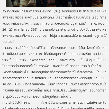
สำนักงานคณะกรรมการวิจัยแห่งชาติ (วช.) จัดกิจกรรมประชาสัมพันธ์และเผย
แพร่ผลงานวิจัย ผลงานประดิษฐ์คิดค้น โครงการสื่อมวลชนสัญจร เรื่อง “การ
พัฒนาผลิตภัณฑ์หัตถกรรมจากเส้นใยกล้วยเพื่อสร้างมูลค่าเพิ่ม” ระหว่างวันที่
26– 27 พฤศจิกายน 2561 ณ อำเภอปัว และอำเภอทุ่งช้าง จังหวัดน่าน เพื่อเผย
แพร่ผลงานและกิจกรรมของ วช. ไปสู่สาธารณชนได้รับทราบและนำไปสู่การใช้
ประโยชน์
ศาสตราจารย์ สิริฤกษ์ ทรงศิวิไล เลขาธิการคณะกรรมการวิจัยแห่งชาติ เปิดเผย
ว่า ในปีงบประมาณ 2560 วช. ได้สนับสนุนการทำกิจกรรมส่งเสริมและสนับสนุน
การวิจัยโครงการ “Research for Community วิจัยเพื่อชุมชนสังคม”
โครงการถ่ายทอดเทคโนโลยีการพัฒนาผลิตภัณฑ์หัตถกรรมจากเส้นใยกล้วย
เพื่อสร้างมูลค่าเพิ่ม และกลยุทธ์การจัดการผลิตภัณฑ์ในจังหวัดภาคเหนือ แก่
รองศาสตราจารย์อเนก ชิตเกษร และ รองศาสตราจารย์พรรณนุช ชัยปินชนะ
และคณะ แห่งมหาวิทยาลัยพายัพ เพื่อถ่ายทอดกระบวนการผลิตผ้าทอจากเส้นใย
กล้วยย้อมสีธรรมชาติด้วยกี่กระทบและการแปรรูปเพื่อสร้างมูลค่า รวมถึงการก
ระตุ้นให้ชุมชนเห็นคุณค่าของการใช้ภูมิปัญญาพื้นบ้าน
คณะนักวิจัยได้ทำการ ศึกษาวิจัยกระบวนการถ่ายทอดเทคโนโลยีการผลิต
ผลิตภัณฑ์หัตถกรรมจากเส้นใยกล้วยและได้ปรับปรุงวัสดุอุปกรณ์ให้มีความเหมาะ