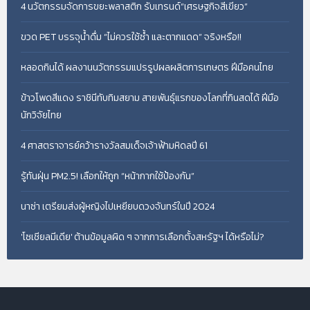
4 นวัตกรรมจัดการขยะพลาสติก รับเทรนด์“เศรษฐกิจสีเขียว”
ขวด PET บรรจุน้ำดื่ม “ไม่ควรใช้ซ้ำ และตากแดด” จริงหรือ!!
หลอดกินได้ ผลงานนวัตกรรมแปรรูปผลผลิตการเกษตร ฝีมือคนไทย
ข้าวโพดสีแดง ราชินีทับทิมสยาม สายพันธุ์แรกของโลกที่กินสดได้ ฝีมือ
นักวิจัยไทย
4 ศาสตราจารย์คว้ารางวัลสมเด็จเจ้าฟ้ามหิดลปี 61
รู้ทันฝุ่น PM2.5! เลือกให้ถูก “หน้ากากใช้ป้องกัน”
นาซ่า เตรียมส่งผู้หญิงไปเหยียบดวงจันทร์ในปี 2024
'โซเชียลมีเดีย' ต้านข้อมูลผิด ๆ จากการเลือกตั้งสหรัฐฯ ได้หรือไม่?