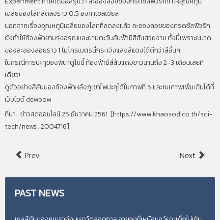
Experiment ทำให้ได้ข้อสรุปว่า ละอองลอยของกรดซัลฟิวริกทำให้อุณหภูมิ
เฉลี่ยของโลกลดลงราว 0.5 องศาเซลเซียส
นอกจากเรื่องอุณหภูมิเฉลี่ยของโลกที่ลดลงแล้ว ละอองลอยของกรดซัลฟิวริก
ยังทำให้ท้องฟ้ายามรุ่งอรุณและยามตะวันลับฟ้ามีสีสันสวยงาม ทั้งนี้เพราะขนาด
ของละอองลอยราว 1 ไมโครเมตรนี้กระเจิงแสงสีแดงได้ดีกว่าสีอื่นๆ
ในกรณีการปะทุของพินาตูโบนี้ ท้องฟ้ามีสีส้มแดงยาวนานถึง 2-3 เดือนเลยที
เดียว!
ดูตัวอย่างสีสันของท้องฟ้าหลังภูเขาไฟปะทุได้ในภาพที่ 5 และชมภาพเพิ่มเติมได้ที่
เว็บไซต์ dewbow
ที่มา : ข่าวสดออนไลน์ 25 ธันวาคม 2561 [
https://www.khaosod.co.th/sci-
tech/news_2004716
]
Prev
Next
PAST
NEWS
เซลล์ตับของคนเราอ่อนเยาว์ตลอดกาล อายุคงที่เหมือนอวัยวะเด็กไม่เกิน