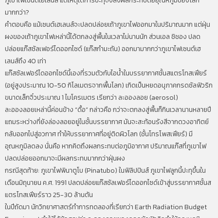
ภูเขาไฟเซนต์เฮเลนส์ แต่เหตุใดการปะทุจึงส่งผลกระทบต่ออุณหภูมิของโลก
มากกว่า?
คำตอบคือ แม้เซนต์เฮเลนส์จะปลดปล่อยเถ้าภูเขาไฟออกมาในปริมาณมาก แต่ฝุ่น
ผงของเถ้าภูเขาไฟเหล่านี้ได้ตกลงสู่พื้นในเวลาไม่นานนัก ส่วนเอล ชิชอง ปลด
ปล่อยแก๊สซัลเฟอร์ไดออกไซด์ (แก๊สกำมะถัน) ออกมามากกว่าภูเขาไฟเซนต์เฮ
เลนส์ถึง 40 เท่า
แก๊สซัลเฟอร์ไดออกไซด์นี้เองที่รวมตัวกับไอน้ำในบรรยากาศชั้นสแตรโทสเฟียร์
(อยู่สูงประมาณ 10-50 กิโลเมตรจากพื้นโลก) เกิดเป็นหยดอนุภาคกรดซัลฟิวริก
ขนาดเล็กจิ๋วประมาณ 1 ไมโครเมตร เรียกว่า ละอองลอย (aerosol)
ละอองลอยเหล่านี้ค่อนข้าง “ดื้อ” กล่าวคือ กว่าจะตกลงสู่พื้นก็กินเวลานานหลายปี
แถมระหว่างที่ยังล่องลอยอยู่ในชั้นบรรยากาศ มันจะสะท้อนรังสีจากดวงอาทิตย์
กลับออกไปสู่อวกาศ ทำให้บรรยากาศที่อยู่ติดผิวโลก (ชั้นโทรโพสเฟียร์) มี
อุณหภูมิลดลง นั่นคือ หากคิดถึงผลกระทบต่อภูมิอากาศ ปริมาณแก๊สที่ภูเขาไฟ
ปลดปล่อยออกมาจะมีผลกระทบมากกว่าฝุ่นผง
กรณีสุดท้าย: ภูเขาไฟพินาตูโบ (Pinatubo) ในฟิลิปปินส์ ภูเขาไฟลูกนี้ปะทุขึ้นใน
เดือนมิถุนายน ค.ศ. 1991 ปลดปล่อยแก๊สซัลเฟอร์ไดออกไซด์เข้าสู่บรรยากาศชั้นส
แตรโทสเฟียร์ราว 25-30 ล้านตัน
ในปีถัดมา นักวิทยาศาสตร์ทำการทดลองที่เรียกว่า Earth Radiation Budget