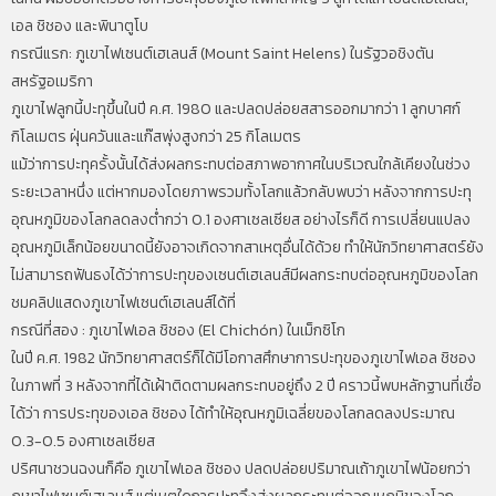
เอล ชิชอง และพินาตูโบ
กรณีแรก: ภูเขาไฟเซนต์เฮเลนส์ (Mount Saint Helens) ในรัฐวอชิงตัน
สหรัฐอเมริกา
ภูเขาไฟลูกนี้ปะทุขึ้นในปี ค.ศ. 1980 และปลดปล่อยสสารออกมากว่า 1 ลูกบาศก์
กิโลเมตร ฝุ่นควันและแก๊สพุ่งสูงกว่า 25 กิโลเมตร
แม้ว่าการปะทุครั้งนั้นได้ส่งผลกระทบต่อสภาพอากาศในบริเวณใกล้เคียงในช่วง
ระยะเวลาหนึ่ง แต่หากมองโดยภาพรวมทั้งโลกแล้วกลับพบว่า หลังจากการปะทุ
อุณหภูมิของโลกลดลงต่ำกว่า 0.1 องศาเซลเซียส อย่างไรก็ดี การเปลี่ยนแปลง
อุณหภูมิเล็กน้อยขนาดนี้ยังอาจเกิดจากสาเหตุอื่นได้ด้วย ทำให้นักวิทยาศาสตร์ยัง
ไม่สามารถฟันธงได้ว่าการปะทุของเซนต์เฮเลนส์มีผลกระทบต่ออุณหภูมิของโลก
ชมคลิปแสดงภูเขาไฟเซนต์เฮเลนส์ได้ที่
กรณีที่สอง : ภูเขาไฟเอล ชิชอง (El Chichón) ในเม็กซิโก
ในปี ค.ศ. 1982 นักวิทยาศาสตร์ก็ได้มีโอกาสศึกษาการปะทุของภูเขาไฟเอล ชิชอง
ในภาพที่ 3 หลังจากที่ได้เฝ้าติดตามผลกระทบอยู่ถึง 2 ปี คราวนี้พบหลักฐานที่เชื่อ
ได้ว่า การประทุของเอล ชิชอง ได้ทำให้อุณหภูมิเฉลี่ยของโลกลดลงประมาณ
0.3-0.5 องศาเซลเซียส
ปริศนาชวนฉงนก็คือ ภูเขาไฟเอล ชิชอง ปลดปล่อยปริมาณเถ้าภูเขาไฟน้อยกว่า