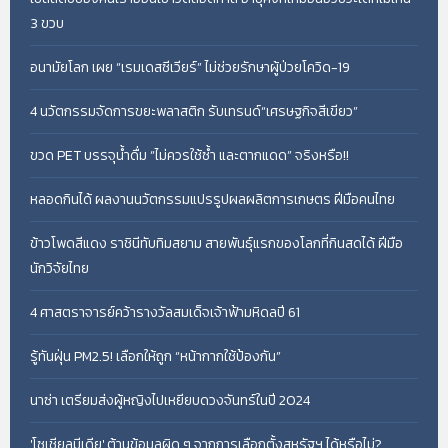
3 ขวบ
อนามัยโลก เผย “เรมเดสซีเวียร์” ไม่ช่วยรักษาผู้ป่วยโควิด-19
4 นวัตกรรมจัดการขยะพลาสติก รับเทรนด์“เศรษฐกิจสีเขียว”
ขวด PET บรรจุน้ำดื่ม “ไม่ควรใช้ซ้ำ และตากแดด” จริงหรือ!!
หลอดกินได้ ผลงานนวัตกรรมแปรรูปผลผลิตการเกษตร ฝีมือคนไทย
ข้าวโพดสีแดง ราชินีทับทิมสยาม สายพันธุ์แรกของโลกที่กินสดได้ ฝีมือ
นักวิจัยไทย
4 ศาสตราจารย์คว้ารางวัลสมเด็จเจ้าฟ้ามหิดลปี 61
รู้ทันฝุ่น PM2.5! เลือกให้ถูก “หน้ากากใช้ป้องกัน”
นาซ่า เตรียมส่งผู้หญิงไปเหยียบดวงจันทร์ในปี 2024
'โซเชียลมีเดีย' ต้านข้อมูลผิด ๆ จากการเลือกตั้งสหรัฐฯ ได้หรือไม่?