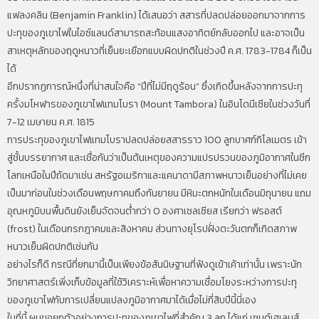
แฟลงคลิน (Benjamin Franklin) ได้เสนอว่า สสารที่ปลดปล่อยออกมาจากการ
ปะทุของภูเขาไฟในไอซ์แลนด์สามารถสะท้อนแสงอาทิตย์กลับออกไป และอาจเป็น
สาเหตุหลักของฤดูหนาวที่เย็นยะเยือกแบบผิดปกติในช่วงปี ค.ศ. 1783-1784 ก็เป็น
ได้
อีกปรากฏการณ์หนึ่งที่น่าสนใจคือ “ปีที่ไม่มีฤดูร้อน” ซึ่งเกิดขึ้นหลังจากการปะทุ
ครั้งมโหฬารของภูเขาไฟแทมโบรา (Mount Tambora) ในอินโดนีเซียในช่วงวันที่
7-12 เมษายน ค.ศ. 1815
การประทุของภูเขาไฟแทมโบราปลดปล่อยสสารราว 100 ลูกบาศก์กิโลเมตร เข้า
สู่ชั้นบรรยากาศ และเชื่อกันว่าเป็นต้นเหตุของความแปรปรวนของภูมิอากาศในซีก
โลกเหนือในปีถัดมาเช่น สหรัฐอเมริกาและแคนาดามีสภาพหนาวเย็นอย่างที่ไม่เคย
เป็นมาก่อนในช่วงเดือนพฤษภาคมถึงกันยายน มีหิมะตกหนักในเดือนมิถุนายน แถม
อุณหภูมิบนพื้นดินยังเย็นจัดจนต่ำกว่า 0 องศาเซลเซียส เรียกว่า ฟรอสต์
(frost) ในเดือนกรกฎาคมและสิงหาคม ส่วนทางยุโรปฝั่งตะวันตกก็เกิดสภาพ
หนาวเย็นผิดปกติเช่นกัน
อย่างไรก็ดี กรณีที่ยกมานี้เป็นเพียงข้อสันนิษฐานที่ฟังดูเข้าเค้าเท่านั้น เพราะนัก
วิทยาศาสตร์เพิ่งเก็บข้อมูลที่ใช้วิเคราะห์เพื่อหาความเชื่อมโยงระหว่างการปะทุ
ของภูเขาไฟกับการเปลี่ยนแปลงภูมิอากาศมาได้เมื่อไม่กี่สิบปีนี้นี่เอง
ในที่นี้ ผมขอยกตัวอย่างการปะทุของภูเขาไฟที่สำคัญ 3 ลูก ได้แก่ เซนต์เฮเลนส์,