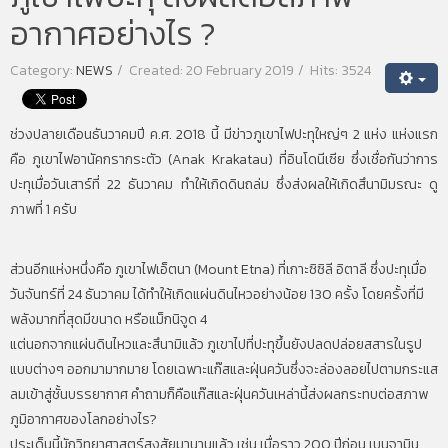
อากาศอย่างไร ?
Category:
NEWS
Created: 20 February 2019
Hits: 3524
ช่วงปลายเดือนธันวาคมปี ค.ศ. 2018 นี้ มีข่าวภูเขาไฟปะทุใหญ่ๆ 2 แห่ง แห่งแรก
คือ ภูเขาไฟอานัคกรากระตัว (Anak Krakatau) ที่อินโดนีเซีย ซึ่งเชื่อกันว่าการ
ปะทุเมื่อวันเสาร์ที่ 22 ธันวาคม ทำให้เกิดดินถล่ม ซึ่งส่งผลให้เกิดสึนามิมรณะ ดู
ภาพที่ 1 ครับ
ส่วนอีกแห่งหนึ่งคือ ภูเขาไฟเอ็ตนา (Mount Etna) ที่เกาะซิซิลี อิตาลี ซึ่งปะทุเมื่อ
วันจันทร์ที่ 24 ธันวาคม ได้ทำให้เกิดแผ่นดินไหวอย่างน้อย 130 ครั้ง โดยครั้งที่มี
พลังมากที่สุดมีขนาด หรือแม็กนิจูด 4
แต่นอกจากแผ่นดินไหวและสึนามิแล้ว ภูเขาไปที่ปะทุขึ้นยังปลดปล่อยสสารในรูป
แบบต่างๆ ออกมามากมาย โดยเฉพาะแก๊สและฝุ่นควันซึ่งจะล่องลอยไปตามกระแส
ลมเข้าสู่ชั้นบรรยากาศ คำถามก็คือแก๊สและฝุ่นควันเหล่านี้ส่งผลกระทบต่อสภาพ
ภูมิอากาศของโลกอย่างไร?
ประเด็นนี้นักวิทยาศาสตร์สงสัยมานานแล้ว เช่น เมื่อราว 200 ปีก่อน เบนจามิน