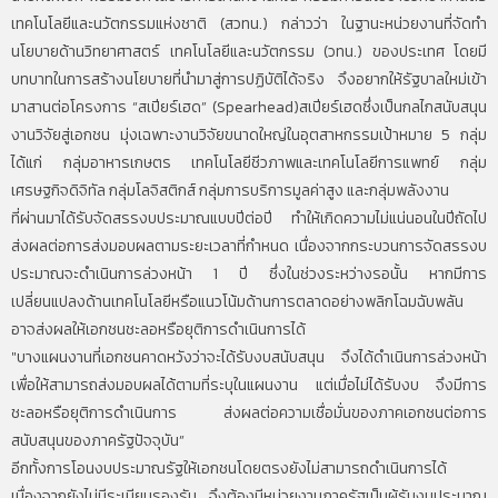
เทคโนโลยีและนวัตกรรมแห่งชาติ (สวทน.) กล่าวว่า ในฐานะหน่วยงานที่จัดทำ
นโยบายด้านวิทยาศาสตร์ เทคโนโลยีและนวัตกรรม (วทน.) ของประเทศ โดยมี
บทบาทในการสร้างนโยบายที่นำมาสู่การปฏิบัติได้จริง จึงอยากให้รัฐบาลใหม่เข้า
มาสานต่อโครงการ “สเปียร์เฮด” (Spearhead)สเปียร์เฮดซึ่งเป็นกลไกสนับสนุน
งานวิจัยสู่เอกชน มุ่งเฉพาะงานวิจัยขนาดใหญ่ในอุตสาหกรรมเป้าหมาย 5 กลุ่ม
ได้แก่ กลุ่มอาหารเกษตร เทคโนโลยีชีวภาพและเทคโนโลยีการแพทย์ กลุ่ม
เศรษฐกิจดิจิทัล กลุ่มโลจิสติกส์ กลุ่มการบริการมูลค่าสูง และกลุ่มพลังงาน
ที่ผ่านมาได้รับจัดสรรงบประมาณแบบปีต่อปี ทำให้เกิดความไม่แน่นอนในปีถัดไป
ส่งผลต่อการส่งมอบผลตามระยะเวลาที่กำหนด เนื่องจากกระบวนการจัดสรรงบ
ประมาณจะดำเนินการล่วงหน้า 1 ปี ซึ่งในช่วงระหว่างรอนั้น หากมีการ
เปลี่ยนแปลงด้านเทคโนโลยีหรือแนวโน้มด้านการตลาดอย่างพลิกโฉมฉับพลัน
อาจส่งผลให้เอกชนชะลอหรือยุติการดำเนินการได้
"บางแผนงานที่เอกชนคาดหวังว่าจะได้รับงบสนับสนุน จึงได้ดำเนินการล่วงหน้า
เพื่อให้สามารถส่งมอบผลได้ตามที่ระบุในแผนงาน แต่เมื่อไม่ได้รับงบ จึงมีการ
ชะลอหรือยุติการดำเนินการ ส่งผลต่อความเชื่อมั่นของภาคเอกชนต่อการ
สนับสนุนของภาครัฐปัจจุบัน”
อีกทั้งการโอนงบประมาณรัฐให้เอกชนโดยตรงยังไม่สามารถดำเนินการได้
เนื่องจากยังไม่มีระเบียบรองรับ จึงต้องมีหน่วยงานภาครัฐเป็นผู้รับงบประมาณ