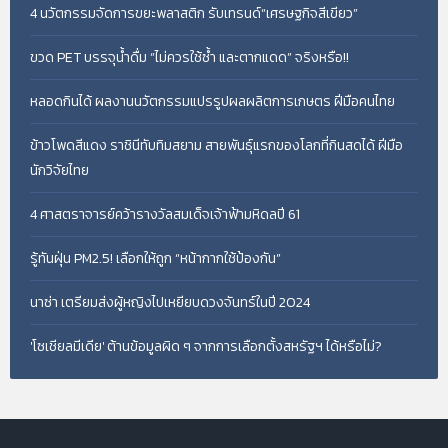
4 นวัตกรรมจัดการขยะพลาสติก รับเทรนด์“เศรษฐกิจสีเขียว”
ขวด PET บรรจุน้ำดื่ม “ไม่ควรใช้ซ้ำ และตากแดด” จริงหรือ!!
หลอดกินได้ ผลงานนวัตกรรมแปรรูปผลผลิตการเกษตร ฝีมือคนไทย
ข้าวโพดสีแดง ราชินีทับทิมสยาม สายพันธุ์แรกของโลกที่กินสดได้ ฝีมือ
นักวิจัยไทย
4 ศาสตราจารย์คว้ารางวัลสมเด็จเจ้าฟ้ามหิดลปี 61
รู้ทันฝุ่น PM2.5! เลือกให้ถูก “หน้ากากใช้ป้องกัน”
นาซ่า เตรียมส่งผู้หญิงไปเหยียบดวงจันทร์ในปี 2024
'โซเชียลมีเดีย' ต้านข้อมูลผิด ๆ จากการเลือกตั้งสหรัฐฯ ได้หรือไม่?