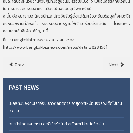
อนุญาตของหน่วยงานควบคุมที่มีอยู่ยังไม่มีหรือใช้ไม่ได้ จะเป็นอุปสรรคกับเอกชน
ในการนำนวัตกรรมจากงานวิจัยไปต่อยอดสู่เชิงพาณิชย์
ฉะนั้น จึงพยายามจะให้บริษัทและนักวิจัยรับรู้ตั้งแต่ต้นแล้วเตรียมข้อมูลทั้งหมดให้
กับหน่วยงานที่ต้องทำการรับรองมาตรฐานให้เข้ามาร่วมตั้งแต่ต้น โดยเฉพาะ
กลุ่มเอสเอ็มอีเพื่อแก้ปัญหานี้
ที่มา : Bangkokbiznews 08 มกราคม 2562
[
http://www.bangkokbiznews.com/news/detail/823456
]
Prev
Next
PAST
NEWS
เซลล์ตับของคนเราอ่อนเยาว์ตลอดกาล อายุคงที่เหมือนอวัยวะเด็กไม่เกิน
3 ขวบ
อนามัยโลก เผย “เรมเดสซีเวียร์” ไม่ช่วยรักษาผู้ป่วยโควิด-19