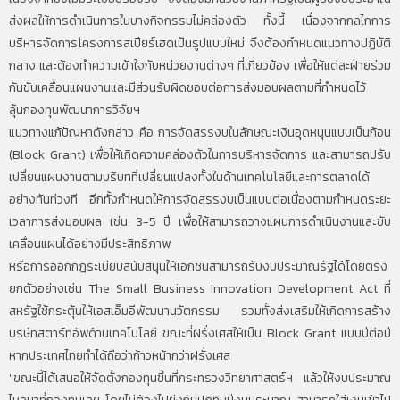
ส่งผลให้การดำเนินการในบางกิจกรรมไม่คล่องตัว ทั้งนี้ เนื่องจากกลไกการ
บริหารจัดการโครงการสเปียร์เฮดเป็นรูปแบบใหม่ จึงต้องกำหนดแนวทางปฏิบัติ
กลาง และต้องทำความเข้าใจกับหน่วยงานต่างๆ ที่เกี่ยวข้อง เพื่อให้แต่ละฝ่ายร่วม
กันขับเคลื่อนแผนงานและมีส่วนรับผิดชอบต่อการส่งมอบผลตามที่กำหนดไว้
ลุ้นกองทุนพัฒนาการวิจัยฯ
แนวทางแก้ปัญหาดังกล่าว คือ การจัดสรรงบในลักษณะเงินอุดหนุนแบบเป็นก้อน
(Block Grant) เพื่อให้เกิดความคล่องตัวในการบริหารจัดการ และสามารถปรับ
เปลี่ยนแผนงานตามบริบทที่เปลี่ยนแปลงทั้งในด้านเทคโนโลยีและการตลาดได้
อย่างทันท่วงที อีกทั้งกำหนดให้การจัดสรรงบเป็นแบบต่อเนื่องตามกำหนดระยะ
เวลาการส่งมอบผล เช่น 3-5 ปี เพื่อให้สามารถวางแผนการดำเนินงานและขับ
เคลื่อนแผนได้อย่างมีประสิทธิภาพ
หรือการออกกฎระเบียบสนับสนุนให้เอกชนสามารถรับงบประมาณรัฐได้โดยตรง
ยกตัวอย่างเช่น The Small Business Innovation Development Act ที่
สหรัฐใช้กระตุ้นให้เอสเอ็มอีพัฒนานวัตกรรม รวมทั้งส่งเสริมให้เกิดการสร้าง
บริษัทสตาร์ทอัพด้านเทคโนโลยี ขณะที่ฝรั่งเศสให้เป็น Block Grant แบบปีต่อปี
หากประเทศไทยทำได้ถือว่าก้าวหน้ากว่าฝรั่งเศส
"ขณะนี้ได้เสนอให้จัดตั้งกองทุนขึ้นที่กระทรวงวิทยาศาสตร์ฯ แล้วให้งบประมาณ