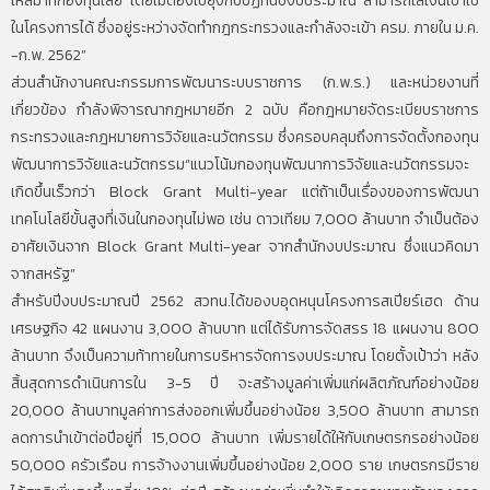
ไหลมาที่กองทุนเลย โดยไม่ต้องไปยุ่งกับปฏิทินปีงบประมาณ สามารถใส่เงินเข้าไป
ในโครงการได้ ซึ่งอยู่ระหว่างจัดทำกฎกระทรวงและกำลังจะเข้า ครม. ภายใน ม.ค.
-ก.พ. 2562”
ส่วนสำนักงานคณะกรรมการพัฒนาระบบราชการ (ก.พ.ร.) และหน่วยงานที่
เกี่ยวข้อง กำลังพิจารณากฎหมายอีก 2 ฉบับ คือกฎหมายจัดระเบียบราชการ
กระทรวงและกฎหมายการวิจัยและนวัตกรรม ซึ่งครอบคลุมถึงการจัดตั้งกองทุน
พัฒนาการวิจัยและนวัตกรรม“แนวโน้มกองทุนพัฒนาการวิจัยและนวัตกรรมจะ
เกิดขึ้นเร็วกว่า Block Grant Multi-year แต่ถ้าเป็นเรื่องของการพัฒนา
เทคโนโลยีขั้นสูงที่เงินในกองทุนไม่พอ เช่น ดาวเทียม 7,000 ล้านบาท จำเป็นต้อง
อาศัยเงินจาก Block Grant Multi-year จากสำนักงบประมาณ ซึ่งแนวคิดมา
จากสหรัฐ”
สำหรับปีงบประมาณปี 2562 สวทน.ได้ของบอุดหนุนโครงการสเปียร์เฮด ด้าน
เศรษฐกิจ 42 แผนงาน 3,000 ล้านบาท แต่ได้รับการจัดสรร 18 แผนงาน 800
ล้านบาท จึงเป็นความท้าทายในการบริหารจัดการงบประมาณ โดยตั้งเป้าว่า หลัง
สิ้นสุดการดำเนินการใน 3-5 ปี จะสร้างมูลค่าเพิ่มแก่ผลิตภัณฑ์อย่างน้อย
20,000 ล้านบาทมูลค่าการส่งออกเพิ่มขึ้นอย่างน้อย 3,500 ล้านบาท สามารถ
ลดการนำเข้าต่อปีอยู่ที่ 15,000 ล้านบาท เพิ่มรายได้ให้กับเกษตรกรอย่างน้อย
50,000 ครัวเรือน การจ้างงานเพิ่มขึ้นอย่างน้อย 2,000 ราย เกษตรกรมีราย