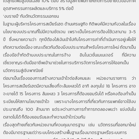
ได้สุทธิเพิ่มสูงขึ้นเฉลี่ย 10% ต่อปี สร้างมูลค่าเพิ่มทำให้เกิดการขยายตัวของภาค
อุตสาหกรรมการผลิตและบริการ 5% ต่อปี
‘งบรายปี’ กับดักนวัตกรรมเอกชน
ในฐานะผู้บริหารโครงการสเปียร์เฮด ด้านเศรษฐกิจ กิติพงค์มีความกังวลในเรื่อง
นโยบายงบประมาณที่ไม่มีความชัดเจน เพราะเป็นโครงการต้องใช้เวลานาน 3-5
ปี ซึ่งหมายความว่า ทุกปีต้องใส่เงินเข้าไปกับโครงการเก่าที่ดำเนินการอยู่เพื่อให้
เกิดความต่อเนื่อง ขณะเดียวกันต้องมีงบประมาณสำหรับโครงการใหม่ ถัดมาเป็น
เรื่องข้อจำกัดด้านงบประมาณในการจ้าง อินโนเวชั่นเมเนเจอร์ ที่มีความ
เชี่ยวชาญระดับมืออาชีพเข้ามาช่วยในการบริการจัดการโครงการให้ออกเป็น
นวัตกรรมสู่เชิงพาณิชย์
ต่อมาเป็นเรื่องของการสร้างความเข้าใจต่อสังคมและ หน่วยงานราชการ ว่า
โครงการสเปียร์เฮดมีความเสี่ยงที่จะล้มเหลวได้ อาทิ ลงทุนไป 18 โครงการ อาจ
จะขายได้ 15 โครงการ ล้มเหลว 3 โครงการก็ต้องยอมรับได้ หรือคงต้องทำเป็น
ระเบียบให้สภานโยบายเข้าใจ เพราะบางโครงการที่เกี่ยวกับการแพทย์อาจใช้งบ
ประมาณถึง 100 ล้านบาท แต่ระหว่างทางการทำการทดลองพบว่า แข่งขันใน
ตลาดไม่ได้ ก็ต้องยอมรับและทำความเข้าใจร่วมกัน
เรื่องสุดท้ายเกี่ยวกับหน่วยงานที่ควบคุมมาตรฐาน เช่น นวัตกรรมที่ออกมาใหม่
ต้องมีมาตรฐานแต่ว่าระบบโครงสร้างพื้นฐานเรื่องมาตรฐานหรือระบบการ